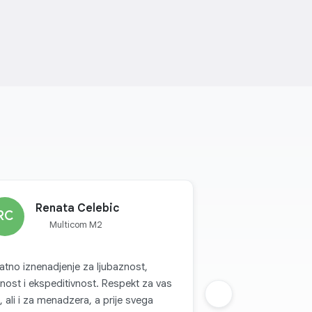
Renata Celebic
RC
Multicom M2
jatno iznenadjenje za ljubaznost,
nost i ekspeditivnost. Respekt za vas
, ali i za menadzera, a prije svega
Sljedeca grupa