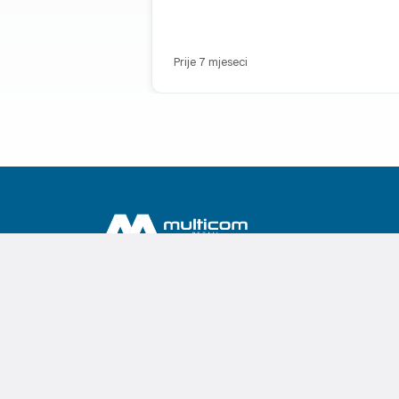
Prije 7 mjeseci
Već 2 decenije Vaš prijatelj u svijetu računara, elektronike i
kućnih aparata.
Multicom Retail d.o.o. | Adresa: Bulevar Džordža Vašington
112, Podgorica, Crna Gora | PIB: 02759535