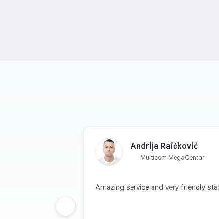
Andrija Raičković
Multicom MegaCentar
Amazing service and very friendly staf
Prethodna grupa