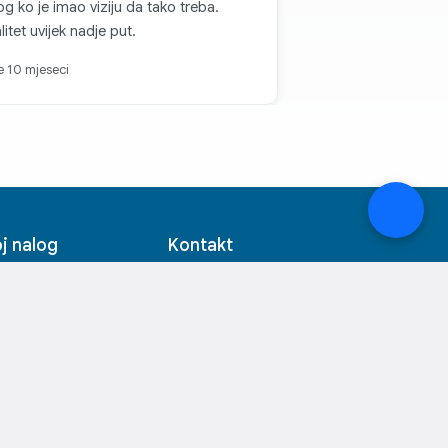
g ko je imao viziju da tako treba.
litet uvijek nadje put.
je 10 mjeseci
j nalog
Kontakt
java
19933
istracija
info@multicom.me
je porudžbine
Pon-Sub: 09-21h
ta želja
urnost naloga