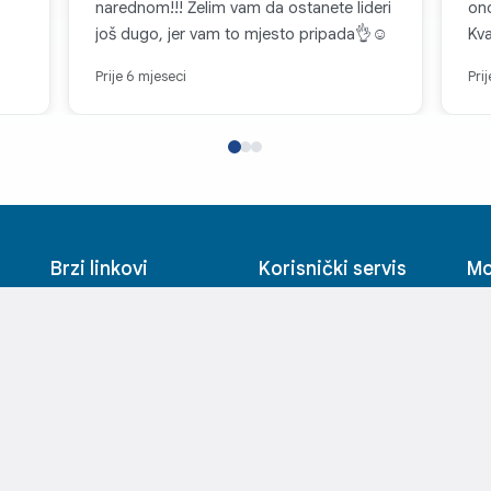
narednom!!! Želim vam da ostanete lideri
ono
još dugo, jer vam to mjesto pripada👌☺️
Kva
Prije 6 mjeseci
Pri
Brzi linkovi
Korisnički servis
Mo
Uslovi korišćenja
Često postavljana
Pri
pitanja
Politika privatnosti
Reg
Kupovina na rate
O nama
Mo
a
Produžene garancije
Poslovnice
Lis
Ovlašćeni servisi
Zaposlenje
Sig
Kontakt