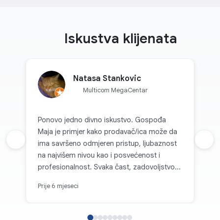
Iskustva klijenata
Natasa Stankovic
Multicom MegaCentar
Ponovo jedno divno iskustvo. Gospođa
Maja je primjer kako prodavač/ica može da
Prethodna recenzija
ima savršeno odmjeren pristup, ljubaznost
Sljed
na najvišem nivou kao i posvećenost i
profesionalnost. Svaka čast, zadovoljstvo je
kupovati kod vas.
Prije 6 mjeseci