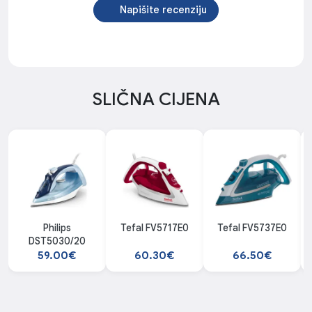
Napišite recenziju
SLIČNA CIJENA
Philips
Tefal FV5717E0
Tefal FV5737E0
DST5030/20
59.00€
60.30€
66.50€