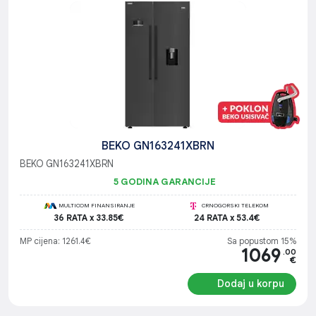
BEKO GN163241XBRN
BEKO GN163241XBRN
5 GODINA GARANCIJE
MULTICOM FINANSIRANJE
CRNOGORSKI TELEKOM
36 RATA x 33.85€
24 RATA x 53.4€
MP cijena: 1261.4€
Sa popustom 15%
1069
.00
€
Dodaj u korpu