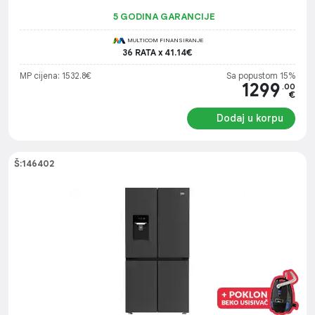
5 GODINA GARANCIJE
MULTICOM FINANSIRANJE
36 RATA x 41.14€
MP cijena: 1532.8€
Sa popustom 15%
1299
.00
€
Dodaj u korpu
Š:146402