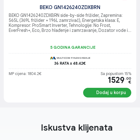
BEKO GN1426240ZDXBRN
BEKO GN1426240ZDXBRN side-by-side frižider, Zapremina:
565L (369L frižider + 196L zamrzivač), Energetska klasa: E,
Kompresor: ProSmart Inverter, Tehnologije: No Frost,
EverFresh+, Eco, Brzo hlađenje i zamrzavanje, Dozator vode i
Ice+ sa priključkom na slavinu, Displej: LED (na vratima, Touch),
Dimenzije (ŠxVxD): 90.8 x 182 x 70.5 cm, Nivo buke: 37 dBA,
Boja: Tamni Inox
5 GODINA GARANCIJE
MULTICOM FINANSIRANJE
36 RATA x 48.42€
MP cijena: 1804.2€
Sa popustom 15%
1529
.00
€
Dodaj u korpu
Iskustva klijenata