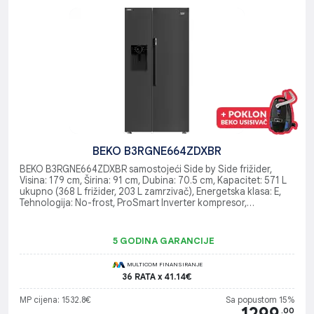
BEKO B3RGNE664ZDXBR
BEKO B3RGNE664ZDXBR samostojeći Side by Side frižider,
Visina: 179 cm, Širina: 91 cm, Dubina: 70.5 cm, Kapacitet: 571 L
ukupno (368 L frižider, 203 L zamrzivač), Energetska klasa: E,
Tehnologija: No-frost, ProSmart Inverter kompresor,
EverFresh+, Dnevna potrošnja energije: 0.835 kWh/dan, Boja:
Dark Inox
5 GODINA GARANCIJE
MULTICOM FINANSIRANJE
36 RATA x 41.14€
MP cijena: 1532.8€
Sa popustom 15%
1299
.00