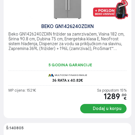
BEKO GN1426240ZDXN
Beko GN1426240ZDXN frižider sa zamrzivačem, Visina 182 cm,
Širina 90.8 cm, Dubina 75 cm, Energetska klasa E, NeoFrost
sistem hlađenja, Dispenzer za vodu sa priključkom na slavinu,
Zapremina 369L (frižider) + 196L (zamrzivač), ProSmart™
inverter kompresor, EverFresh+® tehnologija
5 GODINA GARANCIJE
MULTICOM FINANSIRANJE
36 RATA x 40.82€
MP cijena: 1521€
Sa popustom 15%
1289
.00
€
Dodaj u korpu
Š:140805