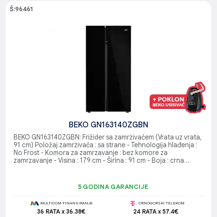
Š:96461
BEKO GN163140ZGBN
BEKO GN163140ZGBN: Frižider sa zamrzivačem (Vrata uz vrata,
91 cm) Položaj zamrzivača : sa strane - Tehnologija hlađenja :
No Frost - Komora za zamrzavanje : bez komore za
zamrzavanje - Visina : 179 cm - Širina : 91 cm - Boja : crna
- Energetski razred : E
5 GODINA GARANCIJE
MULTICOM FINANSIRANJE
CRNOGORSKI TELEKOM
36 RATA x 36.38€
24 RATA x 57.4€