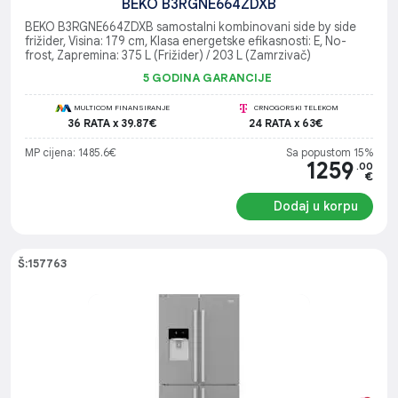
BEKO B3RGNE664ZDXB
BEKO B3RGNE664ZDXB samostalni kombinovani side by side
frižider, Visina: 179 cm, Klasa energetske efikasnosti: E, No-
frost, Zapremina: 375 L (Frižider) / 203 L (Zamrzivač)
5 GODINA GARANCIJE
MULTICOM FINANSIRANJE
CRNOGORSKI TELEKOM
36 RATA x 39.87€
24 RATA x 63€
MP cijena: 1485.6€
Sa popustom 15%
1259
.00
€
Dodaj u korpu
Š:157763