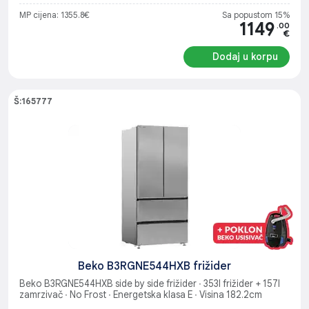
MP cijena: 1355.8€
Sa popustom 15%
1149
.00
€
Dodaj u korpu
Š:165777
Beko B3RGNE544HXB frižider
Beko B3RGNE544HXB side by side frižider ∙ 353l frižider + 157l
zamrzivač ∙ No Frost ∙ Energetska klasa E ∙ Visina 182.2cm