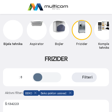
Bijela tehnika
Aspirator
Bojler
Frizider
Komplet
tehnike
FRIZIDER
Filteri
:
8
Aktivni filteri:
BEKO
Beko poklon usisivač
Š:134223