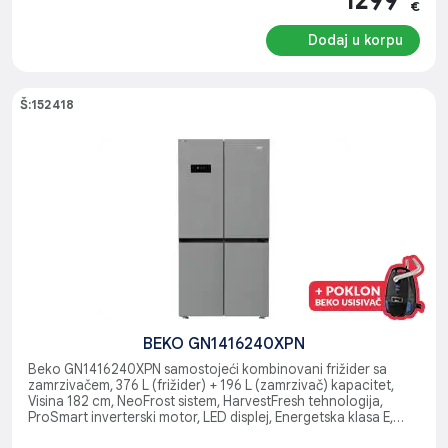
€
Dodaj u korpu
Š:152418
BEKO GN1416240XPN
Beko GN1416240XPN samostojeći kombinovani frižider sa
zamrzivačem, 376 L (frižider) + 196 L (zamrzivač) kapacitet,
Visina 182 cm, NeoFrost sistem, HarvestFresh tehnologija,
ProSmart inverterski motor, LED displej, Energetska klasa E,
CoolRoom & FlexiLift