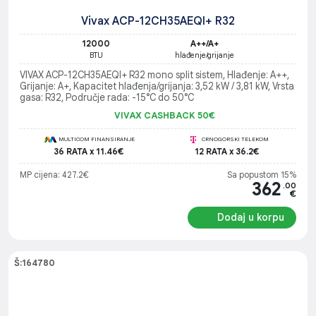
Vivax ACP-12CH35AEQI+ R32
12000
A++/A+
BTU
hlađenje/grijanje
VIVAX ACP-12CH35AEQI+ R32 mono split sistem, Hlađenje: A++,
Grijanje: A+, Kapacitet hlađenja/grijanja: 3,52 kW / 3,81 kW, Vrsta
gasa: R32, Područje rada: -15°C do 50°C
VIVAX CASHBACK 50€
MULTICOM FINANSIRANJE
CRNOGORSKI TELEKOM
36 RATA x 11.46€
12 RATA x 36.2€
MP cijena: 427.2€
Sa popustom 15%
362
.00
€
Dodaj u korpu
Š:164780