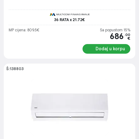
ready
MULTICOM FINANSIRANJE
36 RATA x 21.72€
MP cijena: 809.5€
Sa popustom 15%
686
.00
€
Dodaj u korpu
Š:138803