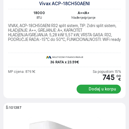
Vivax ACP-18CH50AENI
18000
A++/A+
BTU
hlađenje/grijanje
VIVAX, ACP-18CH50AENI R32 split sistem, TIP: Zidni split sistem,
HLADjENJE: A++, GREJANJE: A+, KAPACITET
HLADjENJA/GREJANJA: 5,28 kW/ 5,57 kW, VRSTA GASA: R32,
PODRUČJE RADA:-15°C do 50°C, FUNKCIONALNOSTI: WiFi ready
MULTICOM FINANSIRANJE
36 RATA x 23.59€
MP cijena: 879.1€
Sa popustom 15%
745
.00
€
Dodaj u korpu
Š:101387