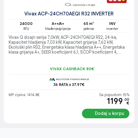
Vivax ACP-24CH70AEQI R32 INVERTER
24000
A++/A+
65 m²
INV
BTU
hlađenje/grijanje
pokriva
inverter
Vivax Q dizajn serija 7,0kW, ACP-24CH70AEQI R32, 24-ka,
Kapacitet hladjenja 7,03 kW, Kapacitet grijanja 7,62 kW,
Ekološki plin R32, Energetska klasa hladjenja A++, Energetska
klasa grijanja A+, SEER koeficijent 6,1, SCOP koeficijent 4,
Predvidjeno opterecenje pri grijanju 4,8 - povrsina za
grejanje/hladjenje do 90m2
VIVAX CASHBACK 80€
MULTICOM FINANSIRANJE
36 RATA x 37.97€
MP cijena: 1414.8€
Sa popustom 15%
1199
.00
€
Dodaj u korpu