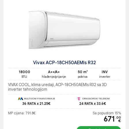
Vivax ACP-18CH50AEMIs R32
18000
A++/A+
50 m²
INV
BTU
hlađenje/grijanje
pokriva
inverter
VIVAX COOL, klima uredaji, ACP-18CH50AEMIs R32 sa 3D
inverter tehnologijom
MULTICOM FINANSIRANJE
CRNOGORSKI TELEKOM
36 RATA x 21.25€
24 RATA x 33.6€
MP cijena: 791.8€
Sa popustom 15%
671
.00
€