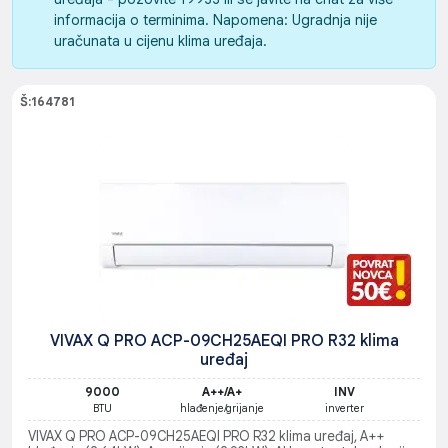
informacija o terminima. Napomena: Ugradnja nije
uračunata u cijenu klima uređaja.
Š:164781
VIVAX Q PRO ACP-09CH25AEQI PRO R32 klima
uređaj
9000
A++/A+
INV
BTU
hlađenje/grijanje
inverter
VIVAX Q PRO ACP-09CH25AEQI PRO R32 klima uređaj, A++