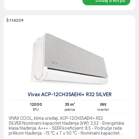
Dodaj u korpu
Š:114209
Vivax ACP-12CH35AEHI+ R32 SILVER
12000
35 m²
INV
BTU
pokriva
inverter
VIVAX COOL, klima uređaji, ACP-12CH35AEHI+ R32
SILVER Nominalni kapacitet hlađenja (kW): 3,52 - Energetska
klasa hlađenja: A+++ - SEER koeficijent: 8,5 - Područje rada
prilikom hlađenja: -15 °C ≤ T ≤ 50 °C - Nominalni kapacitet
grijanja (kW): 3,81 - Energetska klasa grijanja: A++ - SCOP