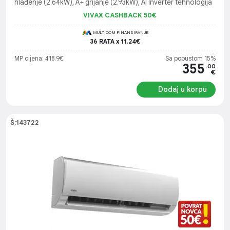
hlađenje (2.64kW), A+ grijanje (2.93kW), AI Inverter tehnologija
VIVAX CASHBACK 50€
MULTICOM FINANSIRANJE
36 RATA x 11.24€
MP cijena: 418.9€
Sa popustom 15%
355
.00
€
Dodaj u korpu
Š:143722