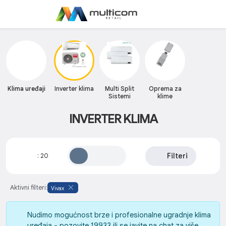
Klima uređaji
Inverter klima
Multi Split
Oprema za
Sistemi
klime
INVERTER KLIMA
Filteri
:
20
Aktivni filteri:
Vivax
Nudimo mogućnost brze i profesionalne ugradnje klima
uređaja - pozovite 19933 ili se javite na chat za više