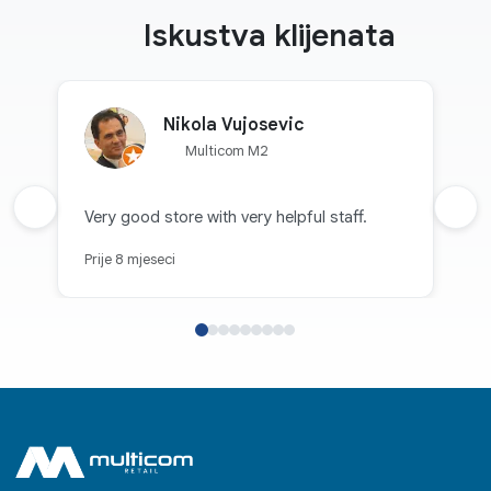
Iskustva klijenata
Nikola Vujosevic
Multicom M2
Prethodna recenzija
Very good store with very helpful staff.
Sljed
Prije 8 mjeseci