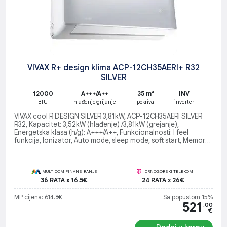
VIVAX R+ design klima ACP-12CH35AERI+ R32
SILVER
12000
A+++/A++
35 m²
INV
BTU
hlađenje/grijanje
pokriva
inverter
VIVAX cool R DESIGN SILVER 3,81kW, ACP-12CH35AERI SILVER
R32, Kapacitet: 3,52kW (hlađenje) /3,81kW (grejanje),
Energetska klasa (h/g): A+++/A++, Funkcionalnosti: I feel
funkcija, Ionizator, Auto mode, sleep mode, soft start, Memory
funkcija (auto-restart)
MULTICOM FINANSIRANJE
CRNOGORSKI TELEKOM
36 RATA x 16.5€
24 RATA x 26€
MP cijena: 614.8€
Sa popustom 15%
521
.00
€