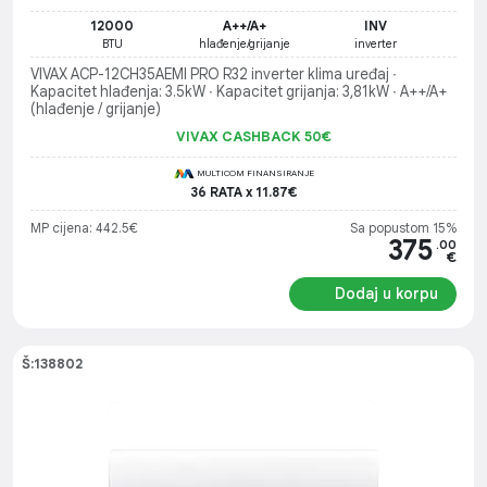
12000
A++/A+
INV
BTU
hlađenje/grijanje
inverter
VIVAX ACP-12CH35AEMI PRO R32 inverter klima uređaj ∙
Kapacitet hlađenja: 3.5kW ∙ Kapacitet grijanja: 3,81kW ∙ A++/A+
(hlađenje / grijanje)
VIVAX CASHBACK 50€
MULTICOM FINANSIRANJE
36 RATA x 11.87€
MP cijena: 442.5€
Sa popustom 15%
375
.00
€
Dodaj u korpu
Š:138802