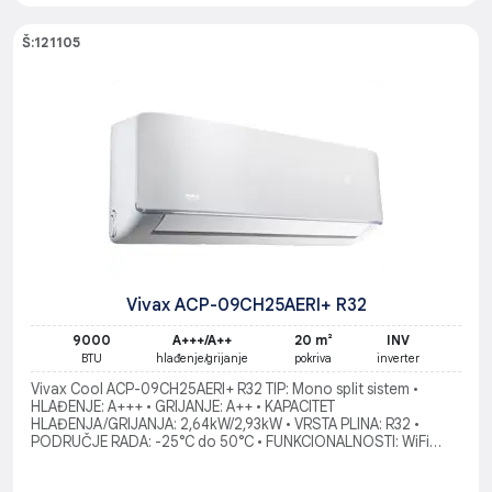
Š:121105
Vivax ACP-09CH25AERI+ R32
9000
A+++/A++
20 m²
INV
BTU
hlađenje/grijanje
pokriva
inverter
Vivax Cool ACP-09CH25AERI+ R32 TIP: Mono split sistem •
HLAĐENJE: A+++ • GRIJANJE: A++ • KAPACITET
HLAĐENJA/GRIJANJA: 2,64kW/2,93kW • VRSTA PLINA: R32 •
PODRUČJE RADA: -25°C do 50°C • FUNKCIONALNOSTI: WiFi
ready