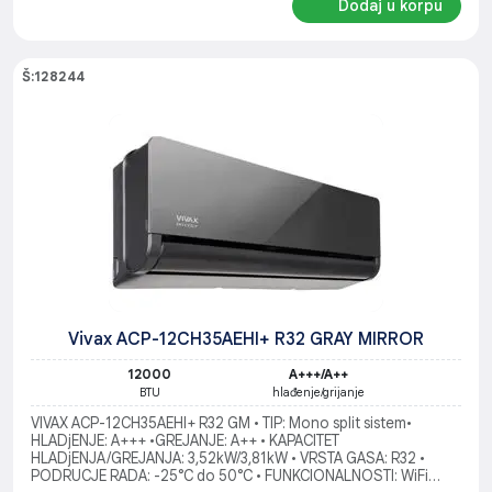
Dodaj u korpu
Š:128244
Vivax ACP-12CH35AEHI+ R32 GRAY MIRROR
12000
A+++/A++
BTU
hlađenje/grijanje
VIVAX ACP-12CH35AEHI+ R32 GM • TIP: Mono split sistem•
HLADjENJE: A+++ •GREJANJE: A++ • KAPACITET
HLADjENJA/GREJANJA: 3,52kW/3,81kW • VRSTA GASA: R32 •
PODRUCJE RADA: -25°C do 50°C • FUNKCIONALNOSTI: WiFi