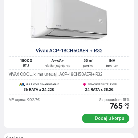
Vivax ACP-18CH50AERI+ R32
18000
A++/A+
55 m²
INV
BTU
hlađenje/grijanje
pokriva
inverter
VIVAX COOL, klima uređaji, ACP-18CH50AERI+ R32
MULTICOM FINANSIRANJE
CRNOGORSKI TELEKOM
36 RATA x 24.22€
24 RATA x 38.2€
MP cijena: 902.7€
Sa popustom 15%
765
.00
€
Dodaj u korpu