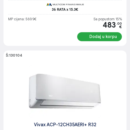
MULTICOM FINANSIRANJE
36 RATA x 15.3€
MP cijena: 569.9€
Sa popustom 15%
483
.00
€
Dodaj u korpu
Š:130104
Vivax ACP-12CH35AERI+ R32