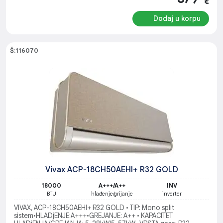
€
Dodaj u korpu
Š:116070
Vivax ACP-18CH50AEHI+ R32 GOLD
18000
A+++/A++
INV
BTU
hlađenje/grijanje
inverter
VIVAX, ACP-18CH50AEHI+ R32 GOLD • TIP: Mono split
sistem•HLADjENJE:A+++•GREJANJE: A++ • KAPACITET