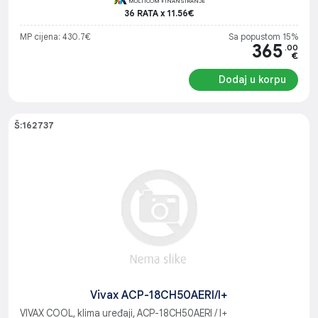
MULTICOM FINANSIRANJE
36 RATA x 11.56€
MP cijena: 430.7€
Sa popustom 15%
365
.00
€
Dodaj u korpu
Š:162737
Vivax ACP-18CH50AERI/I+
VIVAX COOL, klima uređaji, ACP-18CH50AERI / I+