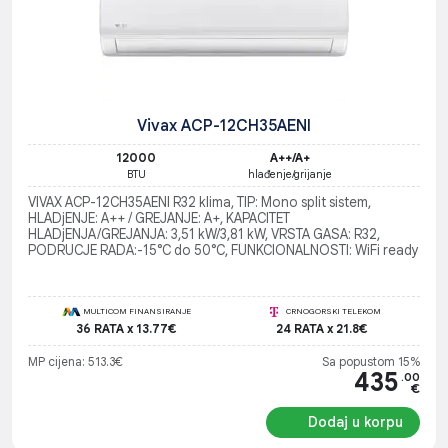
Vivax ACP-12CH35AENI
12000
A++/A+
BTU
hlađenje/grijanje
VIVAX ACP-12CH35AENI R32 klima, TIP: Mono split sistem,
HLADjENJE: A++ / GREJANJE: A+, KAPACITET
HLADjENJA/GREJANJA: 3,51 kW/3,81 kW, VRSTA GASA: R32,
PODRUCJE RADA:-15°C do 50°C, FUNKCIONALNOSTI: WiFi ready
MULTICOM FINANSIRANJE
CRNOGORSKI TELEKOM
36 RATA x 13.77€
24 RATA x 21.8€
MP cijena: 513.3€
Sa popustom 15%
435
.00
€
Dodaj u korpu