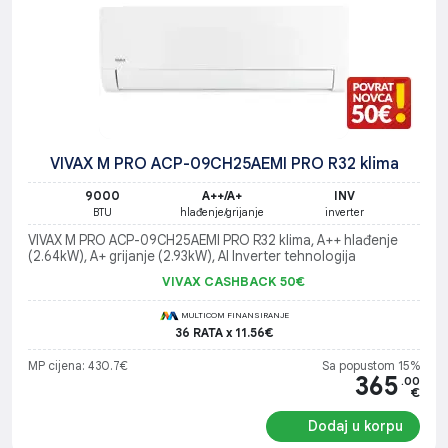
VIVAX M PRO ACP-09CH25AEMI PRO R32 klima
9000
A++/A+
INV
BTU
hlađenje/grijanje
inverter
VIVAX M PRO ACP-09CH25AEMI PRO R32 klima, A++ hlađenje
(2.64kW), A+ grijanje (2.93kW), AI Inverter tehnologija
VIVAX CASHBACK 50€
MULTICOM FINANSIRANJE
36 RATA x 11.56€
MP cijena: 430.7€
Sa popustom 15%
365
.00
€
Dodaj u korpu