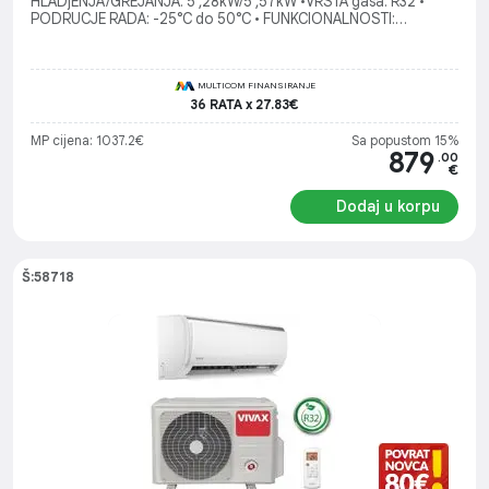
HLADjENJA/GREJANJA: 5 ,28kW/5 ,57kW •VRSTA gasa: R32 •
PODRUCJE RADA: -25°C do 50°C • FUNKCIONALNOSTI:
WiFiready
MULTICOM FINANSIRANJE
36 RATA x 27.83€
MP cijena: 1037.2€
Sa popustom 15%
879
.00
€
Dodaj u korpu
Š:58718