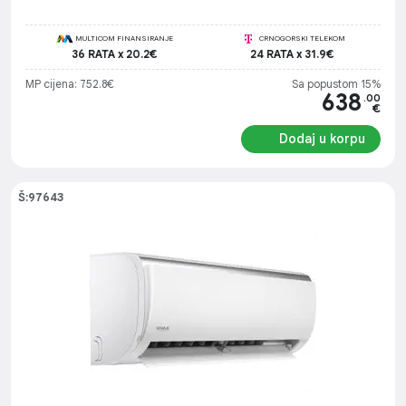
koeficijent: 4,6 - Područje rada prilikom grijanja: -25 °C ≤ T ≤ 24
°C
MULTICOM FINANSIRANJE
CRNOGORSKI TELEKOM
36 RATA x 20.2€
24 RATA x 31.9€
MP cijena: 752.8€
Sa popustom 15%
638
.00
€
Dodaj u korpu
Š:97643