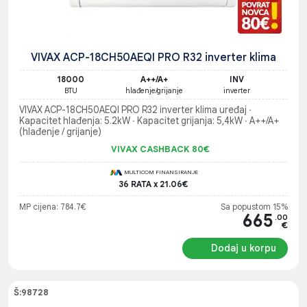
VIVAX ACP-18CH50AEQI PRO R32 inverter klima
18000
A++/A+
INV
BTU
hlađenje/grijanje
inverter
VIVAX ACP-18CH50AEQI PRO R32 inverter klima uređaj ∙
Kapacitet hlađenja: 5.2kW ∙ Kapacitet grijanja: 5,4kW ∙ A++/A+
(hlađenje / grijanje)
VIVAX CASHBACK 80€
MULTICOM FINANSIRANJE
36 RATA x 21.06€
MP cijena: 784.7€
Sa popustom 15%
665
.00
€
Dodaj u korpu
Š:98728