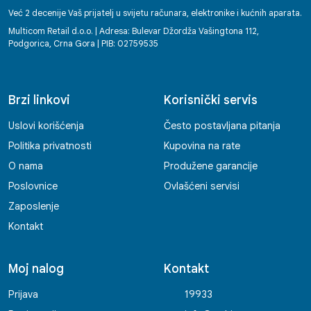
Već 2 decenije Vaš prijatelj u svijetu računara, elektronike i kućnih aparata.
Multicom Retail d.o.o. | Adresa: Bulevar Džordža Vašingtona 112,
Podgorica, Crna Gora | PIB: 02759535
Brzi linkovi
Korisnički servis
Uslovi korišćenja
Često postavljana pitanja
Politika privatnosti
Kupovina na rate
O nama
Produžene garancije
Poslovnice
Ovlašćeni servisi
Zaposlenje
Kontakt
Moj nalog
Kontakt
Prijava
19933