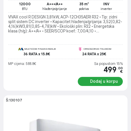
12000
A+++/A++
35 m²
INV
BTU
hlađenje/grijanje
pokriva
inverter
VIVAX cool R DESIGN 3,81kW, ACP-12CH35AERI R32 • Tip: zidni
split sistem DC inverter • Kapacitet hlađenja/grijanja: 3,52(0,82-
4,16)kW/3,81(0,85-4,78)kW • Ekološki plin: R32 • Energetska
klasa (h/g): A++/A+ • SEER/SCOP koef.: 7,00/4,10 •
Funkcionalnosti: I feel funkcija, Ionizator, Auto mode, sleep
mode, soft start, Memory funkcija (auto-restart), Automatsko
otapanje, Turbo funkcija, 24h timer
MULTICOM FINANSIRANJE
CRNOGORSKI TELEKOM
36 RATA x 15.8€
24 RATA x 25€
MP cijena: 588.8€
Sa popustom 15%
499
.00
€
Dodaj u korpu
Š:130107