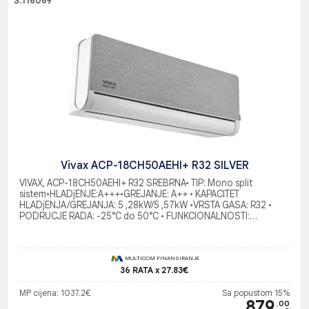
Š:116069
Vivax ACP-18CH50AEHI+ R32 SILVER
VIVAX, ACP-18CH50AEHI+ R32 SREBRNA• TIP: Mono split
sistem•HLADjENJE:A+++•GREJANJE: A++ • KAPACITET
HLADjENJA/GREJANJA: 5 ,28kW/5 ,57kW •VRSTA GASA: R32 •
PODRUCJE RADA: -25°C do 50°C • FUNKCIONALNOSTI:
WiFiready
MULTICOM FINANSIRANJE
36 RATA x 27.83€
MP cijena: 1037.2€
Sa popustom 15%
879
.00