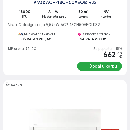
Vivax ACP-18CH50AEQIs R32
18000
A++/A+
50 m²
INV
BTU
hlađenje/grijanje
pokriva
inverter
Vivax Q design serija 5,57kW, ACP-18CH50AEQI R32
MULTICOM FINANSIRANJE
CRNOGORSKI TELEKOM
36 RATA x 20.96€
24 RATA x 33.1€
MP cijena: 781.2€
Sa popustom 15%
662
.00
€
Dodaj u korpu
Š:164879