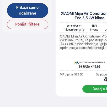
Prikaži samo
odabrane
XIAOMI Mijia Air Conditio
Eco 3.5 kW klima
Poništi filtere
A+++/A+++
INV
hlađenje/grijanje
inverter
u
XIAOMI Mijia Air Conditioner Pro
kW klima uređaj, Za prostorije 
,A+++ efikasnost hlađenja i grijan
optimizacija potrošnje energije
Praćenje potrošnje energije pu
aplikacije, Automatsko čišćenje
visokim temperaturama
MULTICOM FINANSIRANJE
36 RATA x 15.8€
MP cijena: 588.8€
Sa popu
Dodaj u 