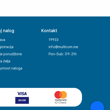
j nalog
Kontakt
java
19933
istracija
info@multicom.me
je porudžbine
Pon-Sub: 09-21h
ta želja
urnost naloga