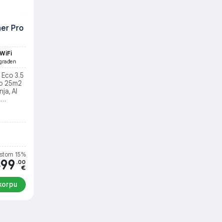
ner Pro
WiFi
građen
 Eco 3.5
do 25m2
ja, AI
,
tem
 na
stom 15%
499
.00
€
korpu