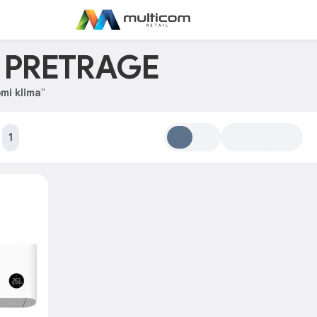
I PRETRAGE
mi klima
"
:
1