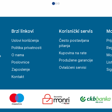
Brzi linkovi
Korisnički servis
Mo
Uslovi korišćenja
Često postavljana
Pri
pitanja
Politika privatnosti
Reg
Kupovina na rate
O nama
Mo
a
Produžene garancije
Poslovnice
Lis
Ovlašćeni servisi
Zaposlenje
Sig
Kontakt