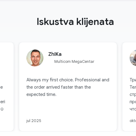
Iskustva klijenata
ZhIKa
Multicom MegaCentar
Always my first choice. Professional and
Тр
ne
the order arrived faster than the
Те
expected time.
ст
eri
пр
☺️
чт
jul 2025
okt