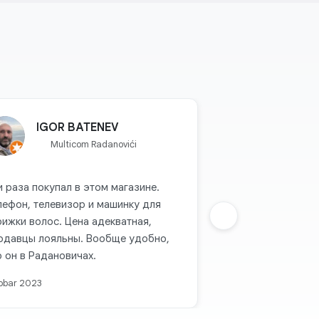
IGOR BATENEV
Multicom Radanovići
и раза покупал в этом магазине.
лефон, телевизор и машинку для
рижки волос. Цена адекватная,
Sljedeca grupa
одавцы лояльны. Вообще удобно,
о он в Радановичах.
obar 2023