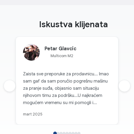
Iskustva klijenata
Petar Glavcic
Multicom M2
Zaista sve preporuke za prodavnicu... Imao
sam gaf da sam poručio pogrešnu mašinu
Prethodna recenzija
za pranje suđa, objasnio sam situaciju
Sljed
njihovom timu za podršku...U najkraćem
mogućem vremenu su mi pomogli i
zamijenili mašinu odgovarajućem.
mart 2025