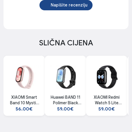
Napišite recenziju
SLIČNA CIJENA
XIAOMI Smart
Huawei BAND 11
XIAOMI Redmi
Band 10 Mystic
Polimer Black
Watch 5 Lite
Rose smartwatch
smartwatch
Black smartwatch
56.00€
59.00€
59.00€