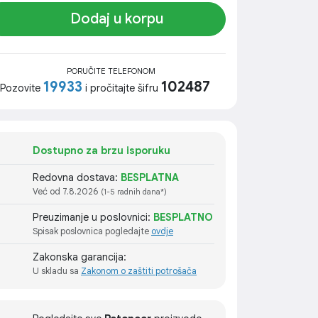
Dodaj u korpu
PORUČITE TELEFONOM
19933
102487
Pozovite
i pročitajte šifru
Dostupno za brzu isporuku
Redovna dostava:
BESPLATNA
Već od 7.8.2026
(1-5 radnih dana*)
Preuzimanje u poslovnici:
BESPLATNO
Spisak poslovnica pogledajte
ovdje
Zakonska garancija:
U skladu sa
Zakonom o zaštiti potrošača