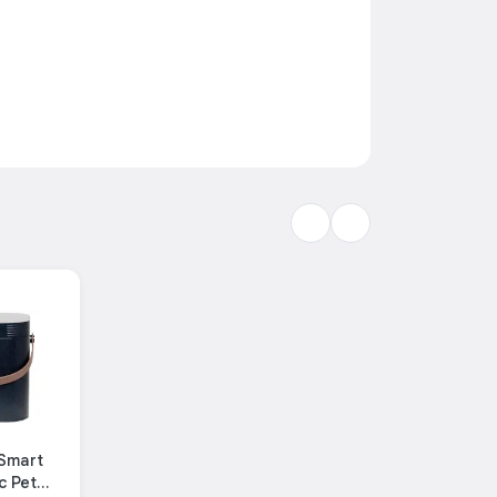
dravstvenih problema kućnih ljubimaca. Da biste to
niti se prejeda!
ijetu. Uz njegovu pomoć možete ne samo planirati
mca ukusnom poslasticom!
ječavaju začepljenje dozatora. Nutri Mini
 u aplikaciji i moći ćete odmah reagirati. Vaši
je vašeg ljubimca oko 10-15 dana. Ne brinite da
e vrlo malo, upalit će se crveno LED
nužde u slučaju nestanka struje. Ne morate brinuti
baterije nisu uključene - kupite ih zasebno.
te ni o njegovoj stabilnosti - svi elementi će biti
rebu s hranom. Nutri Mini je stoga prijateljski za
360° efikasno blokira protok zraka i značajno
Smart
i kvarenje hrane. Tako vaš ljubimac uvijek može
c Pet