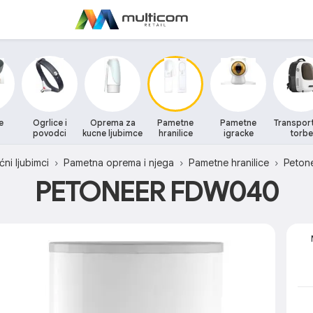
e
Ogrlice i
Oprema za
Pametne
Pametne
Transporte
povodci
kucne ljubimce
hranilice
igracke
torbe
ćni ljubimci
Pametna oprema i njega
Pametne hranilice
Peton
PETONEER FDW040