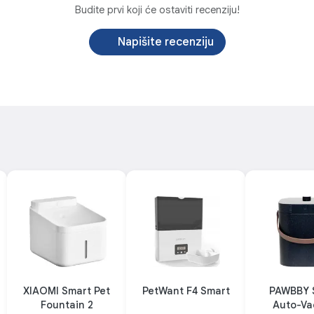
Budite prvi koji će ostaviti recenziju!
bimca
Napišite recenziju
poslasticu. Međutim, pohlepa najčešće dovodi do prekomjerne težine i z
koristeći Petoneer aplikaciju. Ovo će osigurati da vaš ljubimac nije gladan 
va praktično daljinsko upravljanje dozatorom s bilo kojeg mjesta na sv
 dati dodatnu porciju. Samo jednim dodirom možete nagraditi svog ljubi
a. Snažan motor i pravilno montiran impeler otporni su na oštećenja i spr
na neki način dođe do blokade u dozatoru, primit ćete trenutnu obavijest
 da ga napunite sa oko 1,2kg hrane. Ovo je dovoljno za redovno hranjen
eligentnim senzorima koji detektuju koliko je hrane ostalo. Kada ga ostan
nje u aplikaciji.
staviti i 4 LR14 baterije kako biste osigurali izvor napajanja u slučaju 
ih okolnosti. Petoneer Nutri Mini ga nikada neće iznevjeriti. Napomena: 
i problema s čišćenjem. Kada ponovo sastavite dozator, ne morate da brine
a za hranu napravljeni su od izdržljivih materijala koji su sigurni za upot
jeme izgubiti svježinu? Nemoj biti! Visokokvalitetna silikonska brtva od 
XIAOMI Smart Pet
PetWant F4 Smart
PAWBBY 
ini je opremljen i sredstvom za sušenje koje sprečava nakupljanje vlage 
Fountain 2
Auto-Va