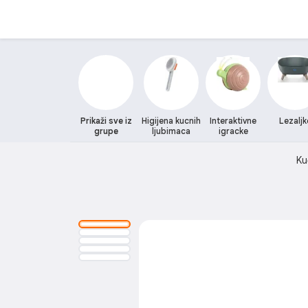
Prikaži sve iz
Higijena kucnih
Interaktivne
Lezaljk
grupe
ljubimaca
igracke
Ku