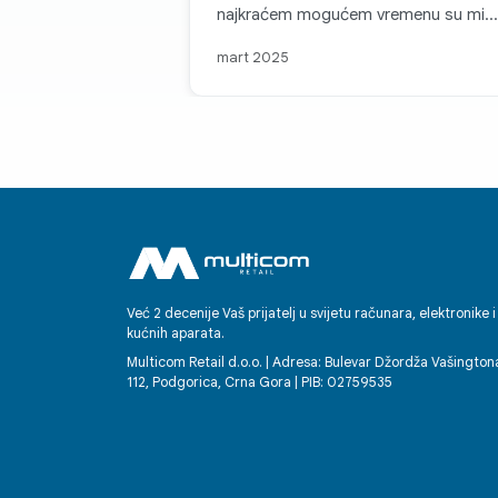
najkraćem mogućem vremenu su mi
pomogli i zamijenili mašinu
mart 2025
odgovarajućem.
Već 2 decenije Vaš prijatelj u svijetu računara, elektronike i
kućnih aparata.
Multicom Retail d.o.o. | Adresa: Bulevar Džordža Vašington
112, Podgorica, Crna Gora | PIB: 02759535