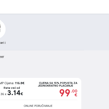
ri i
eer
MP Cijena:
116.8€
CIJENA SA 15% POPUSTA ZA
JEDNOKRATNO PLAĆANJE
Rata već od
99
3.14
.00
€
36 x
€
ONLINE PORUČIVANJE