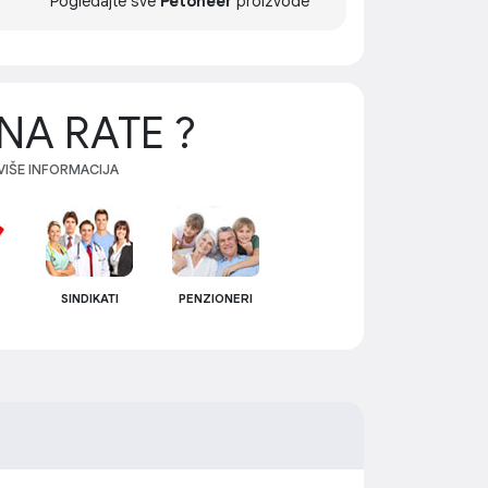
Pogledajte sve
Petoneer
proizvode
NA RATE ?
 VIŠE INFORMACIJA
SINDIKATI
PENZIONERI