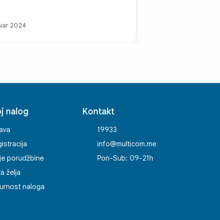
uar 2024
j nalog
Kontakt
java
19933
istracija
info@multicom.me
je porudžbine
Pon-Sub: 09-21h
ta želja
urnost naloga