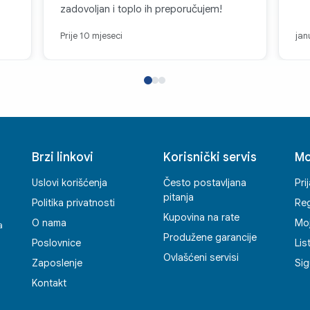
zadovoljan i toplo ih preporučujem!
Prije 10 mjeseci
jan
Brzi linkovi
Korisnički servis
Mo
Uslovi korišćenja
Često postavljana
Pri
pitanja
Politika privatnosti
Reg
Kupovina na rate
O nama
Mo
a
Produžene garancije
Poslovnice
Lis
Ovlašćeni servisi
Zaposlenje
Sig
Kontakt