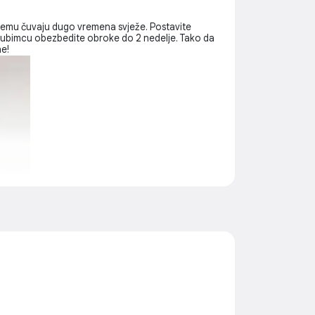
 njemu čuvaju dugo vremena svježe. Postavite
m ljubimcu obezbedite obroke do 2 nedelje. Tako da
ne!