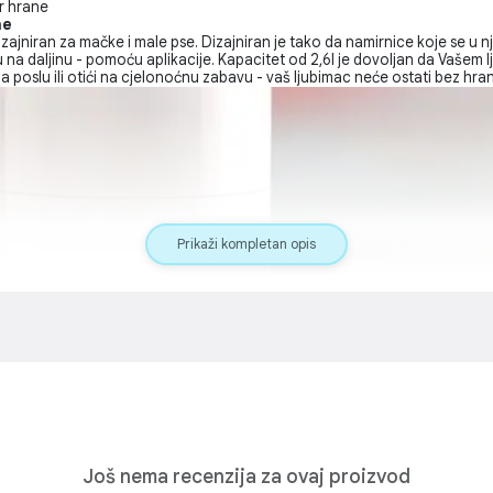
r hrane
ne
dizajniran za mačke i male pse. Dizajniran je tako da namirnice koje se u
nu na daljinu - pomoću aplikacije. Kapacitet od 2,6l je dovoljan da Vaše
na poslu ili otići na cjelonoćnu zabavu - vaš ljubimac neće ostati bez hra
Prikaži kompletan opis
Još nema recenzija za ovaj proizvod