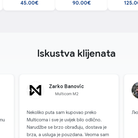
posuda za 
45.00€
90.00€
125.
ik od slučajnog otvaranja poklopca dozatora. Na taj način možete biti si
kucne lj
zanja sprečavaju klizanje dozatora. Tako da vaš ljubimac može udobno jesti
Iskustva klijenata
Zarko Banovic
Multicom M2
Nekoliko puta sam kupovao preko
Лю
šnu
Multicoma i sve je uvijek bilo odlično.
Narudžbe se brzo obrađuju, dostava je
brza, a usluga je pouzdana. Veoma sam