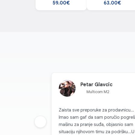
Pažljivo promišljen dizajn
dispanzer
59.00€
63.00€
Poseban mehanizam za zaključavanje minimizira riz
poslastice. Štaviše, praktični jastučići protiv kli
osigurava udobnost i vama i vašem ljubimcu!
Petar Glavcic
Multicom M2
Zaista sve preporuke za prodavnicu...
Imao sam gaf da sam poručio pogre
Prethodna grupa
mašinu za pranje suđa, objasnio sam
situaciju njihovom timu za podršku...U