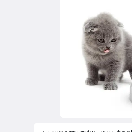
PETONEER Inteligentni Nutri Mini FDW040 - dozator 