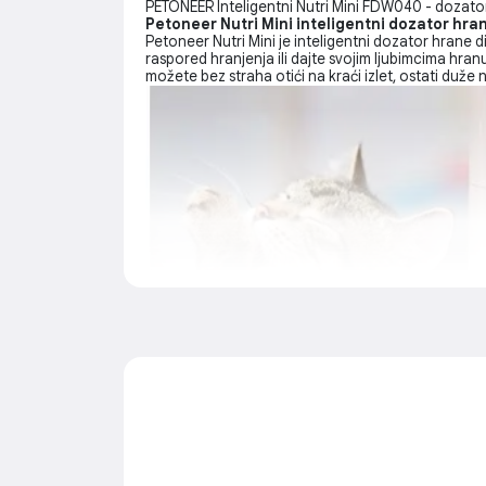
PETONEER Inteligentni Nutri Mini FDW040 - dozato
Petoneer Nutri Mini inteligentni dozator hra
Petoneer Nutri Mini je inteligentni dozator hrane 
raspored hranjenja ili dajte svojim ljubimcima hra
možete bez straha otići na kraći izlet, ostati duže 