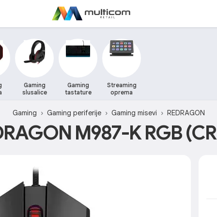
g
Gaming
Gaming
Streaming
a
slusalice
tastature
oprema
Gaming
Gaming periferije
Gaming misevi
REDRAGON
DRAGON M987-K RGB (CR