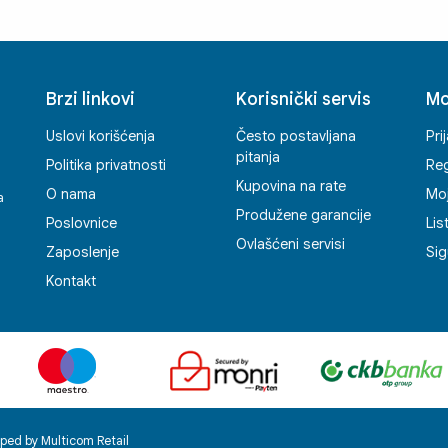
slo
kor
ist
brz
Brzi linkovi
Korisnički servis
Mo
pov
pri
Uslovi korišćenja
Često postavljana
Pri
pod
pitanja
Politika privatnosti
Reg
pom
Kupovina na rate
O nama
Mo
do
a
Produžene garancije
osl
Poslovnice
Lis
Ovlašćeni servisi
Zaposlenje
Sig
Kontakt
ped by Multicom Retail