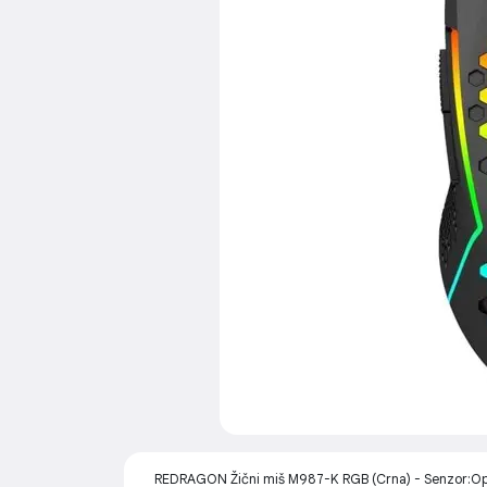
REDRAGON Žični miš M987-K RGB (Crna) - Senzor:Optič