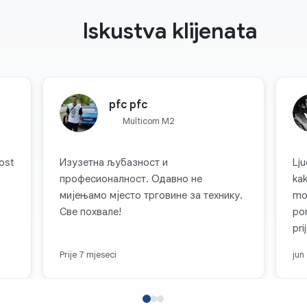
Iskustva klijenata
pfc pfc
Multicom M2
ostovanje
Изузетна љубазност и
Lju
професионалност. Одавно не
ka
мијењамо мјесто трговине за технику.
mo
Све похвале!
por
pri
nji
Prije 7 mjeseci
jun
kom
Mul
fir