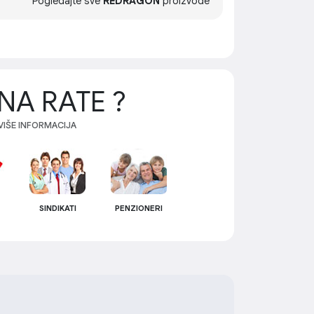
Pogledajte sve
REDRAGON
proizvode
NA RATE ?
 VIŠE INFORMACIJA
SINDIKATI
PENZIONERI