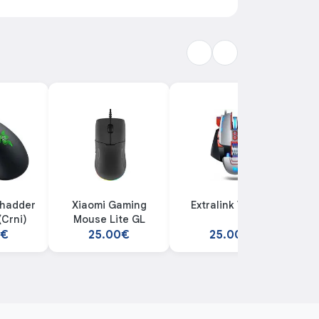
hadder
Xiaomi Gaming
Extralink V9 miš
H
(Crni)
Mouse Lite GL
0€
25.00€
25.00€