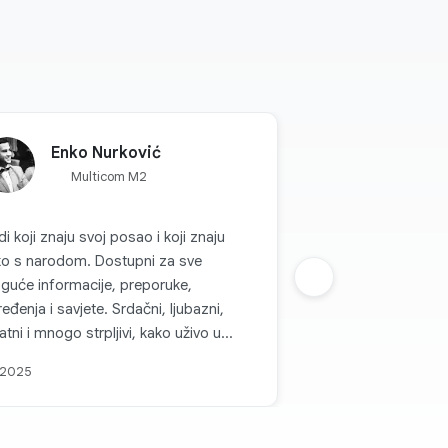
Enko Nurković
Multicom M2
di koji znaju svoj posao i koji znaju
ko s narodom. Dostupni za sve
guće informacije, preporuke,
Sljedeca grupa
eđenja i savjete. Srdačni, ljubazni,
jatni i mnogo strpljivi, kako uživo u
hovim radnjama tako i preko kanala
 2025
unikacije. Svaka topla preporuka za
ticom d.o.o. i sve pohvale za takvu
mu koja je na nivou i koja, može se