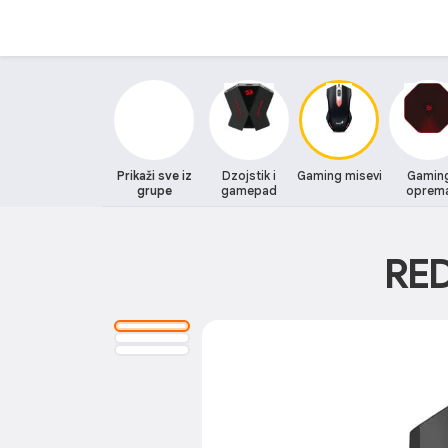
Prikaži sve iz
Dzojstik i
Gaming misevi
Gamin
grupe
gamepad
oprem
RE