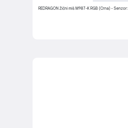
REDRAGON Žični miš M987-K RGB (Crna) - Senzor:Opt