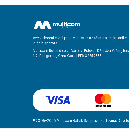
tehnike. Ovdje se zaista cijene mušteri
- i to se osjeti u svemu.
Već 2 decenije Vaš prijatelj u svijetu računara, elektronike i
kućnih aparata.
Multicom Retail d.o.o. | Adresa: Bulevar Džordža Vašington
112, Podgorica, Crna Gora | PIB: 02759535
© 2006-2026 Multicom Retail. Sva prava zadržana. Develo