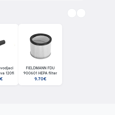
zvodjaci
FIELDMANN FDU
iva 120fi
900601 HEPA filter
0€
9.70€