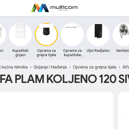
ri
Kupatilski
Oprema za
Oprema za
Uljni Radijator
Ventila
grijaci
grejna tijela
kupatilske
grijace
 i kućna tehnika
Grijanje i hlađenje
Oprema za grejna tijela
Alf
FA PLAM KOLJENO 120 S