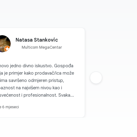
Natasa Stankovic
Multicom MegaCentar
novo jedno divno iskustvo. Gospođa
a je primjer kako prodavač/ica može
ima savršeno odmjeren pristup,
Sljedeca grupa
baznost na najvišem nivou kao i
većenost i profesionalnost. Svaka
t, zadovoljstvo je kupovati kod vas.
je 6 mjeseci