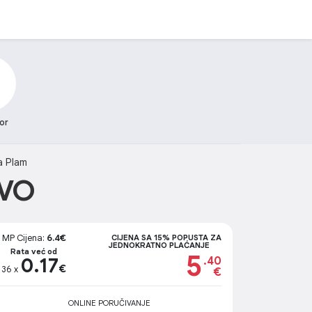
tor
a Plam
IVO
MP Cijena:
6.4€
CIJENA SA 15% POPUSTA ZA
JEDNOKRATNO PLAĆANJE
Rata već od
5
0.17
.40
€
36 x
€
ONLINE PORUČIVANJE