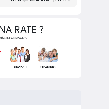
Pogledajte sve
Alfa Plam
proizvode
NA RATE ?
 VIŠE INFORMACIJA
SINDIKATI
PENZIONERI