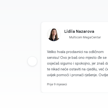
Lidiia Nazarova
Multicom MegaCentar
Veliko hvala prodavnici na odličnom
servisu! Ovo je baš ono mjesto đe se
Prethodna grupa
osjećaš sigurno i spokojno, jer znaš d
te nikad neće ostaviti na cjedilu, već ć
uvijek pomoći i pronaći rješenje. Ovdje
rade nevjerovatno prijatni i pažljivi ljudi
Prije 9 mjeseci
zbog kojih se poželiš vraćati opet i op
Svaka kupovina se pretvara u radost, i
zato s punim povjerenjem mogu reći 
je ovo najpouzdanije mjesto za kupov