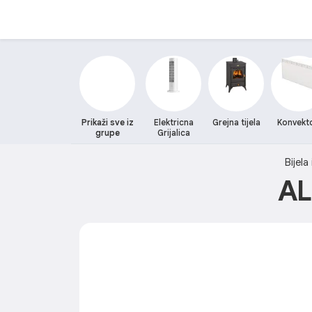
Prikaži sve iz
Elektricna
Grejna tijela
Konvekto
grupe
Grijalica
Bijela
AL