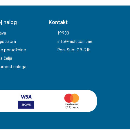
j nalog
Kontakt
java
19933
istracija
info@multicom.me
je porudžbine
Pon-Sub: 09-21h
ta želja
urnost naloga