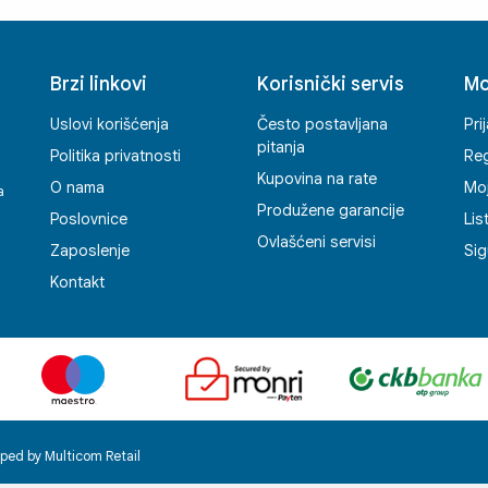
je
Brzi linkovi
Korisnički servis
Mo
Uslovi korišćenja
Često postavljana
Pri
pitanja
Politika privatnosti
Reg
Kupovina na rate
O nama
Mo
a
Produžene garancije
Poslovnice
Lis
Ovlašćeni servisi
Zaposlenje
Sig
Kontakt
ped by Multicom Retail