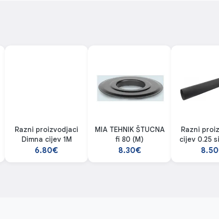
Razni proizvodjaci
MIA TEHNIK ŠTUCNA
Razni proi
Dimna cijev 1M
fi 80 (M)
cijev 0.25 s
6.80€
8.30€
8.5