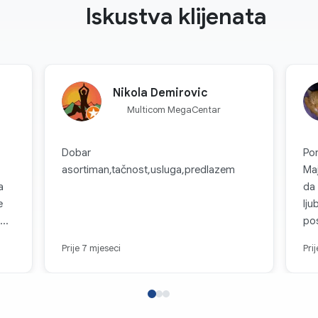
Iskustva klijenata
Nikola Demirovic
Multicom MegaCentar
Dobar
Po
asortiman,tačnost,usluga,predlazem
Maj
a
da 
e
lju
pos
,
čas
Prije 7 mjeseci
Pri
et.
da
inu