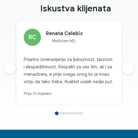
Iskustva klijenata
Renata Celebic
RC
Multicom M2
Prijatno iznenadjenje za ljubaznost, tacnost
i ekspeditivnost. Respekt za vas tim, ali i za
Prethodna recenzija
Sljed
menadzera, a prije svega onog ko je imao
viziju da tako treba. Kvalitet uvijek nadje put.
Prije 10 mjeseci