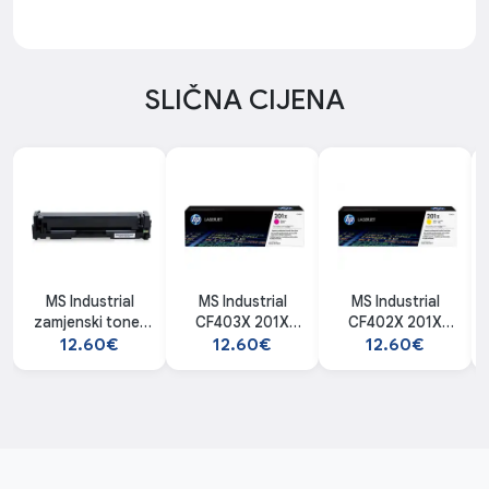
SLIČNA CIJENA
MS Industrial
MS Industrial
MS Industrial
zamjenski toner
CF403X 201X
CF402X 201X
za HP CF400X MS
Magenta
Yellow
12.60€
12.60€
12.60€