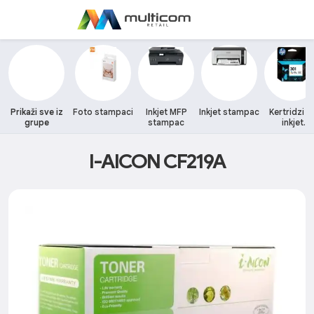
Prikaži sve iz
Foto stampaci
Inkjet MFP
Inkjet stampac
Kertridzi z
grupe
stampac
inkjet
stampace
I-AICON CF219A