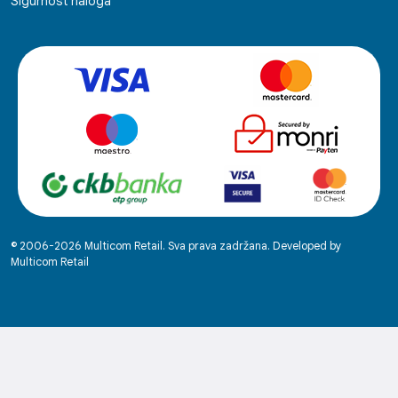
Sigurnost naloga
© 2006-2026 Multicom Retail. Sva prava zadržana. Developed by
Multicom Retail