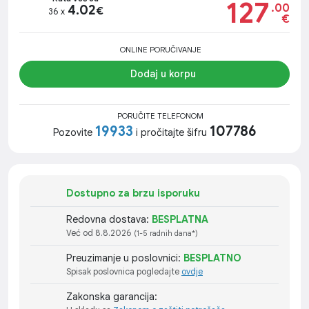
127
.00
4.02
€
36 x
€
ONLINE PORUČIVANJE
Dodaj u korpu
PORUČITE TELEFONOM
19933
107786
Pozovite
i pročitajte šifru
Dostupno za brzu isporuku
Redovna dostava:
BESPLATNA
Već od 8.8.2026
(1-5 radnih dana*)
Preuzimanje u poslovnici:
BESPLATNO
Spisak poslovnica pogledajte
ovdje
Zakonska garancija: