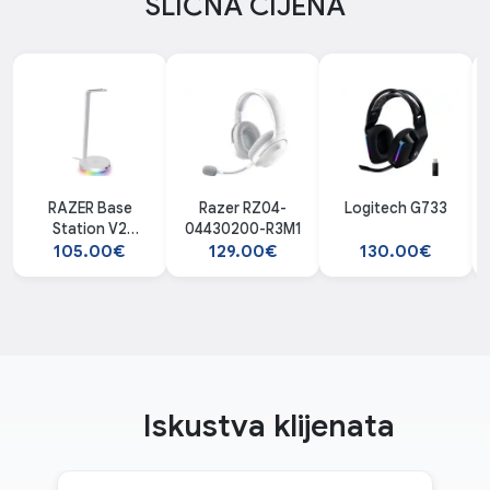
SLIČNA CIJENA
RAZER Base
Razer RZ04-
Logitech G733
Station V2
04430200-R3M1
Chroma Mercury
105.00€
129.00€
130.00€
Iskustva klijenata