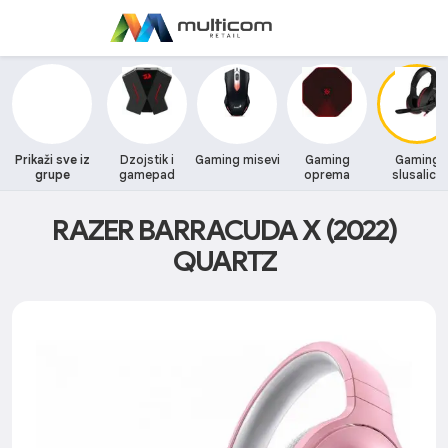
Prikaži sve iz
Dzojstik i
Gaming misevi
Gaming
Gaming
grupe
gamepad
oprema
slusalice
RAZER BARRACUDA X (2022)
QUARTZ