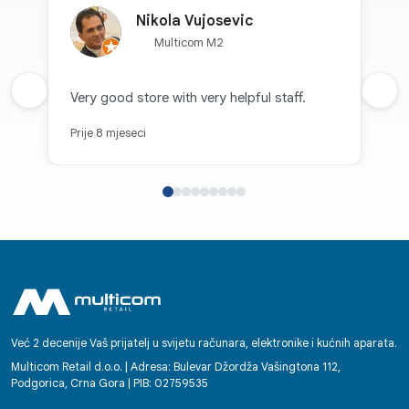
Nikola Vujosevic
Multicom M2
Prethodna recenzija
Very good store with very helpful staff.
Sljed
Prije 8 mjeseci
Već 2 decenije Vaš prijatelj u svijetu računara, elektronike i kućnih aparata.
Multicom Retail d.o.o. | Adresa: Bulevar Džordža Vašingtona 112,
Podgorica, Crna Gora | PIB: 02759535