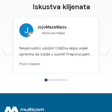
Iskustva klijenata
JojoMazeMazu
Multicom Nikšić
Nevjerovatno uslužni! Odlična ekipa uvijek
Prethodna recenzija
Sljed
spremna da izadje u susret! Preporucujem.
Prije 6 mjeseci