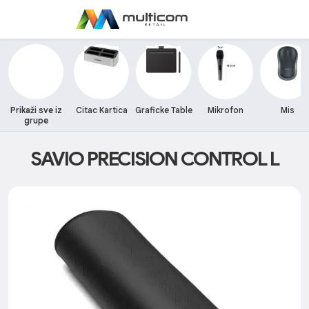
Prikaži sve iz
Citac Kartica
Graficke Table
Mikrofon
Mis
grupe
SAVIO PRECISION CONTROL L