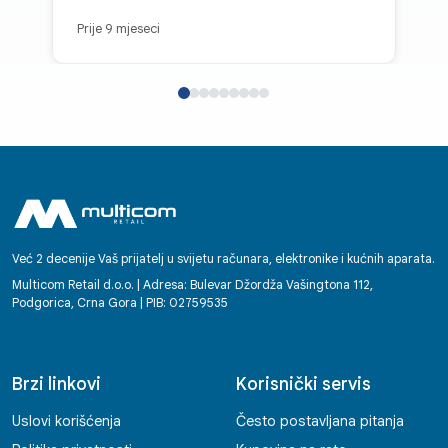
nevjerovatno prijatni i pažljivi ljudi, zbog kojih
Prije 9 mjeseci
se poželiš vraćati opet i opet. Svaka
kupovina se pretvara u radost, i zato s
punim povjerenjem mogu reći da je ovo
najpouzdanije mjesto za kupovinu tehnike.
Ovdje se zaista cijene mušterije - i to se
osjeti u svemu.
Već 2 decenije Vaš prijatelj u svijetu računara, elektronike i kućnih aparata.
Multicom Retail d.o.o. | Adresa: Bulevar Džordža Vašingtona 112,
Podgorica, Crna Gora | PIB: 02759535
Brzi linkovi
Korisnički servis
Uslovi korišćenja
Često postavljana pitanja