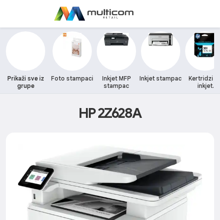
Prikaži sve iz
Foto stampaci
Inkjet MFP
Inkjet stampac
Kertridzi z
grupe
stampac
inkjet
stampace
HP 2Z628A