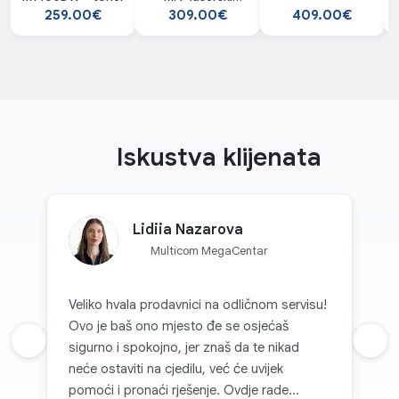
štampač + TONER
259.00€
309.00€
409.00€
TL-425
Iskustva klijenata
Lidiia Nazarova
Multicom MegaCentar
Veliko hvala prodavnici na odličnom servisu!
Ovo je baš ono mjesto đe se osjećaš
Prethodna recenzija
sigurno i spokojno, jer znaš da te nikad
Sljed
neće ostaviti na cjedilu, već će uvijek
pomoći i pronaći rješenje. Ovdje rade