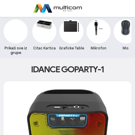
Prikaži sve iz
Citac Kartica
Graficke Table
Mikrofon
Mis
grupe
IDANCE GOPARTY-1