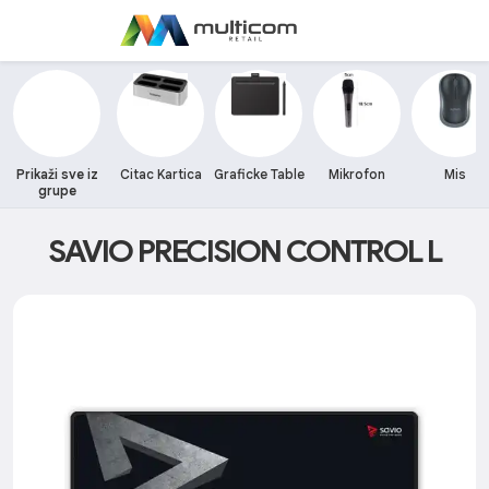
Prikaži sve iz
Citac Kartica
Graficke Table
Mikrofon
Mis
grupe
SAVIO PRECISION CONTROL L