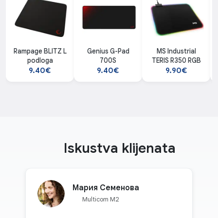
Rampage BLITZ L
Genius G-Pad
MS Industrial
podloga
700S
TERIS R350 RGB
9.40€
9.40€
9.90€
Iskustva klijenata
Мария Семенова
Multicom M2