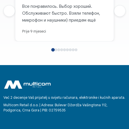
Все понравилось. Выбор хороший.
Prethodna recenzija
Обслуживают быстро. Взяли телефон,
Sljed
микрофон и наушники) приедем ещё
Prije 9 mjeseci
Već 2 decenije Vaš prijatelj u svijetu računara, elektronike i kućnih aparata.
Multicom Retail d.o.o. | Adresa: Bulevar Džordža Vašingtona 112,
Podgorica, Crna Gora | PIB: 02759535