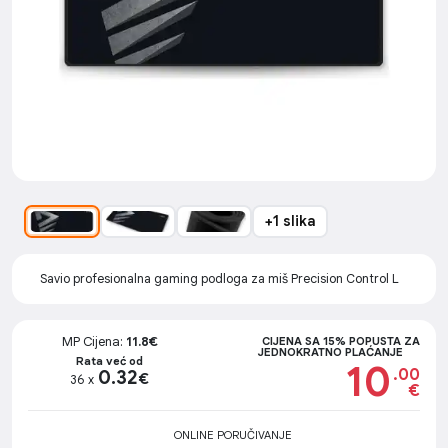
+1 slika
Savio profesionalna gaming podloga za miš Precision Control L
MP Cijena:
11.8€
CIJENA SA 15% POPUSTA ZA
JEDNOKRATNO PLAĆANJE
Rata već od
10
.00
0.32
€
36 x
€
ONLINE PORUČIVANJE