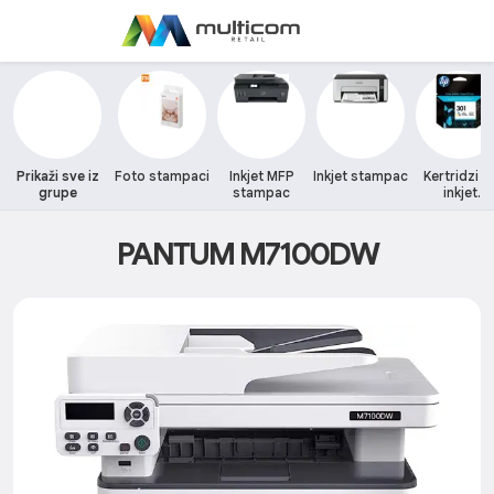
Prikaži sve iz
Foto stampaci
Inkjet MFP
Inkjet stampac
Kertridzi z
grupe
stampac
inkjet
stampace
PANTUM M7100DW