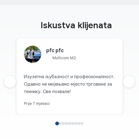
Iskustva klijenata
pfc pfc
Multicom M2
Изузетна љубазност и професионалност.
Prethodna recenzija
Одавно не мијењамо мјесто трговине за
Sljed
технику. Све похвале!
Prije 7 mjeseci