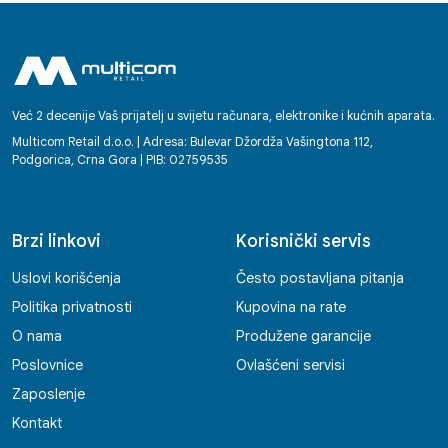
Već 2 decenije Vaš prijatelj u svijetu računara, elektronike i kućnih aparata.
Multicom Retail d.o.o. | Adresa: Bulevar Džordža Vašingtona 112,
Podgorica, Crna Gora | PIB: 02759535
Brzi linkovi
Korisnički servis
Uslovi korišćenja
Često postavljana pitanja
Politika privatnosti
Kupovina na rate
O nama
Produžene garancije
Poslovnice
Ovlašćeni servisi
Zaposlenje
Kontakt