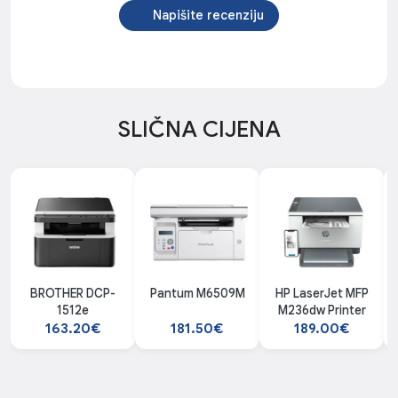
Napišite recenziju
SLIČNA CIJENA
BROTHER DCP-
Pantum M6509M
HP LaserJet MFP
1512e
M236dw Printer
163.20€
181.50€
189.00€