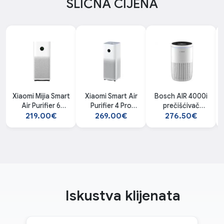
SLIČNA CIJENA
Xiaomi Mijia Smart
Xiaomi Smart Air
Bosch AIR 4000i
Air Purifier 6
Purifier 4 Pro
prečišćivač
prečišćivač
prečišćivač
vazduha
219.00€
269.00€
276.50€
vazduha
vazduha
Iskustva klijenata