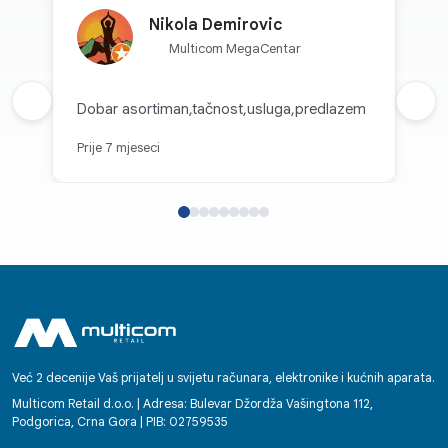
Nikola Demirovic
Multicom MegaCentar
Prethodna recenzija
Dobar asortiman,tačnost,usluga,predlazem
Sljed
Prije 7 mjeseci
Već 2 decenije Vaš prijatelj u svijetu računara, elektronike i kućnih aparata.
Multicom Retail d.o.o. | Adresa: Bulevar Džordža Vašingtona 112,
Podgorica, Crna Gora | PIB: 02759535