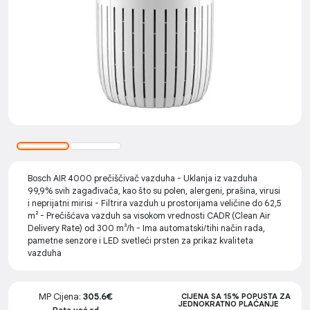
Bosch AIR 4000 prečiščivač vazduha - Uklanja iz vazduha
99,9% svih zagađivača, kao što su polen, alergeni, prašina, virusi
i neprijatni mirisi - Filtrira vazduh u prostorijama veličine do 62,5
m² - Prečišćava vazduh sa visokom vrednosti CADR (Clean Air
Delivery Rate) od 300 m³/h - Ima automatski/tihi način rada,
pametne senzore i LED svetleći prsten za prikaz kvaliteta
vazduha
MP Cijena:
305.6€
CIJENA SA 15% POPUSTA ZA
JEDNOKRATNO PLAĆANJE