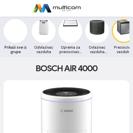
Prikaži sve iz
Odvlazivac
Oprema za
Ovlazivac
Precisciva
grupe
vazduha
preciscivace
vazduha
vazduha
vazduha
Defuzer
BOSCH AIR 4000