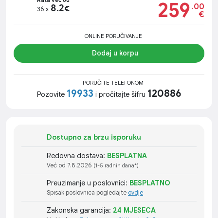
Rata već od
259
.00
8.2
€
36 x
€
ONLINE PORUČIVANJE
Dodaj u korpu
PORUČITE TELEFONOM
19933
120886
Pozovite
i pročitajte šifru
Dostupno za brzu isporuku
Redovna dostava:
BESPLATNA
Već od 7.8.2026
(1-5 radnih dana*)
Preuzimanje u poslovnici:
BESPLATNO
Spisak poslovnica pogledajte
ovdje
Zakonska garancija:
24 MJESECA