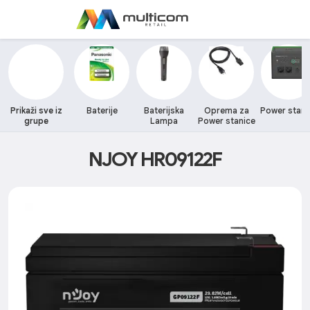
Prikaži sve iz
Baterije
Baterijska
Oprema za
Power stani
grupe
Lampa
Power stanice
NJOY HR09122F