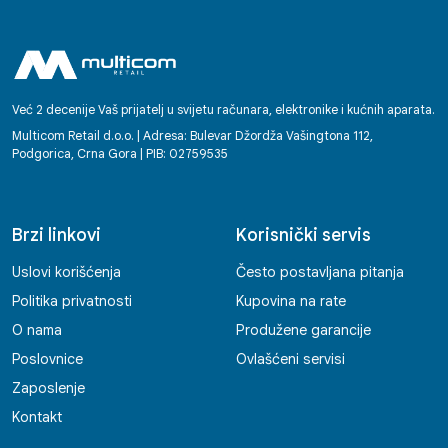
Već 2 decenije Vaš prijatelj u svijetu računara, elektronike i kućnih aparata.
Multicom Retail d.o.o. | Adresa: Bulevar Džordža Vašingtona 112,
Podgorica, Crna Gora | PIB: 02759535
Brzi linkovi
Korisnički servis
Uslovi korišćenja
Često postavljana pitanja
Politika privatnosti
Kupovina na rate
O nama
Produžene garancije
Poslovnice
Ovlašćeni servisi
Zaposlenje
Kontakt