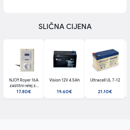
SLIČNA CIJENA
NJOY Royer 16A
Vision 12V 4.5Ah
Ultracell UL 7-12
zaštitni relej za
napon
17.80€
19.60€
21.10€