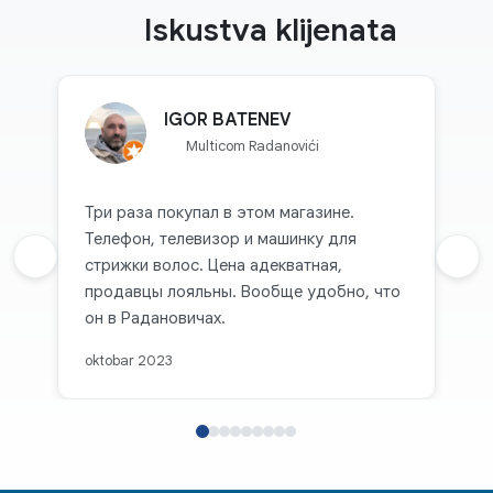
Iskustva klijenata
IGOR BATENEV
Multicom Radanovići
Три раза покупал в этом магазине.
Телефон, телевизор и машинку для
Prethodna recenzija
стрижки волос. Цена адекватная,
Sljed
продавцы лояльны. Вообще удобно, что
он в Радановичах.
oktobar 2023