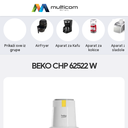
Prikaži sve iz
AirFryer
Aparat za Kafu
Aparat za
Aparat za
grupe
kokice
sladoled
BEKO CHP 62522 W