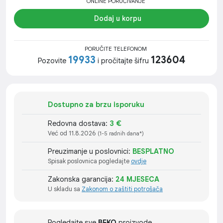
ONLINE PORUČIVANJE
Dodaj u korpu
PORUČITE TELEFONOM
19933
123604
Pozovite
i pročitajte šifru
Dostupno za brzu isporuku
Redovna dostava:
3 €
Već od 11.8.2026
(1-5 radnih dana*)
Preuzimanje u poslovnici:
BESPLATNO
Spisak poslovnica pogledajte
ovdje
Zakonska garancija:
24 MJESECA
U skladu sa
Zakonom o zaštiti potrošača
Pogledajte sve
BEKO
proizvode