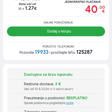
JEDNOKRATNO PLAĆANJE
Rata već od
40
.00
1.27
€
36 x
€
ONLINE PORUČIVANJE
Dodaj u korpu
PORUČITE TELEFONOM
19933
125287
Pozovite
i pročitajte šifru
Dostupno za brzu isporuku
Redovna dostava:
3 €
Već od 10.8.2026
(1-5 radnih dana*)
Preuzimanje u poslovnici:
BESPLATNO
Spisak poslovnica pogledajte
ovdje