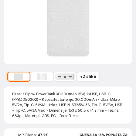
+2 slike
Baseus Bipow PowerBank 30000mAh 15W, 2xUSB, USB-C
(PPBD050202) - Kapacitet baterije: 30.000mAh - Ulaz: Mikro:
5V/2A, Tip-C: 5V/3A - Izlaz: USB1/USB2:5V/ 3A, Tip-C: 5V/3A, USB
+ Tip-C: 5V/3A Max. - Dimenzije: 153 x 68,8 x 41,7 mm - Težina:
663g - Materijal: ABS+PC - Boja: Bijela
MP Cijena:
47.2€
CIJENA SA 15% POPUSTA ZA