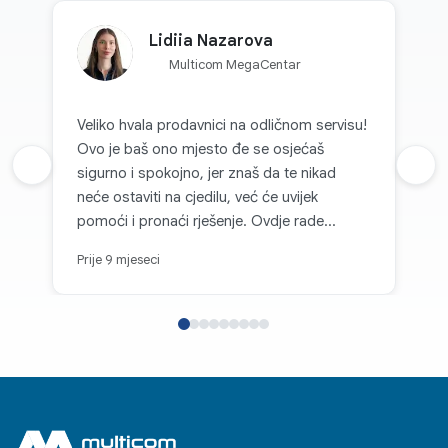
Lidiia Nazarova
Multicom MegaCentar
Veliko hvala prodavnici na odličnom servisu!
Ovo je baš ono mjesto đe se osjećaš
Prethodna recenzija
sigurno i spokojno, jer znaš da te nikad
Sljed
neće ostaviti na cjedilu, već će uvijek
pomoći i pronaći rješenje. Ovdje rade
nevjerovatno prijatni i pažljivi ljudi, zbog kojih
Prije 9 mjeseci
se poželiš vraćati opet i opet. Svaka
kupovina se pretvara u radost, i zato s
punim povjerenjem mogu reći da je ovo
najpouzdanije mjesto za kupovinu tehnike.
Ovdje se zaista cijene mušterije - i to se
osjeti u svemu.