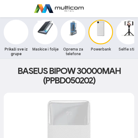
Prikaži sve iz
Maskice i folije
Oprema za
Powerbank
Selfie stic
grupe
telefone
BASEUS BIPOW 30000MAH
(PPBD050202)