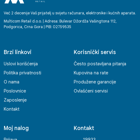
Već 2 decenije Vaš prijatelj u svijetu računara, elektronike i kućnih aparata.
Multicom Retail d.o.o. | Adresa: Bulevar Džordža Vašingtona 112,
Podgorica, Crna Gora | PIB: 02759535
Brzi linkovi
Korisnički servis
Uslovi korišćenja
Često postavljana pitanja
Politika privatnosti
Kupovina na rate
O nama
Produžene garancije
Poslovnice
Ovlašćeni servisi
Zaposlenje
Kontakt
Moj nalog
Kontakt
Prijava
19933