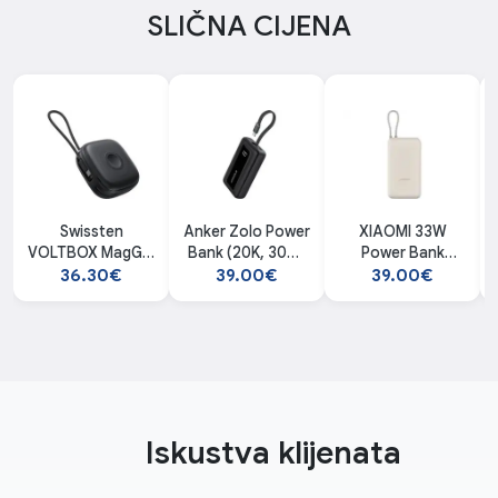
SLIČNA CIJENA
Swissten
Anker Zolo Power
XIAOMI 33W
VOLTBOX MagGO
Bank (20K, 30W)
Power Bank
10000 mAh
Black
20000mAh
36.30€
39.00€
39.00€
powerbank
(Integrated
Cable) Tan
Iskustva klijenata