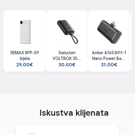
REMAX RPP-59
Swissten
Anker A1653H11-1
bijela
VOLTBOX 35W
Nano Power Bank
10000mAh
22.5W
29.00€
30.50€
31.00€
powerbank
Iskustva klijenata