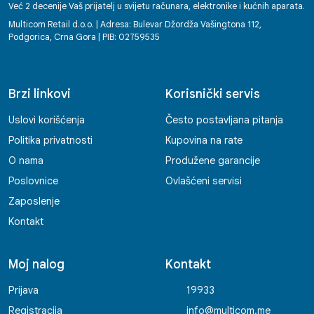
Već 2 decenije Vaš prijatelj u svijetu računara, elektronike i kućnih aparata.
Multicom Retail d.o.o. | Adresa: Bulevar Džordža Vašingtona 112,
Podgorica, Crna Gora | PIB: 02759535
Brzi linkovi
Korisnički servis
Uslovi korišćenja
Često postavljana pitanja
Politika privatnosti
Kupovina na rate
O nama
Produžene garancije
Poslovnice
Ovlašćeni servisi
Zaposlenje
Kontakt
Moj nalog
Kontakt
Prijava
19933
Registracija
info@multicom.me