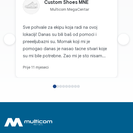
Custom Shoes MNE
Multicom MegaCentar
Sve pohvale za ekipu koja radi na ovoj
lokaciji! Danas su bili baš od pomoci i
Prethodna recenzija
preeeljubazni su. Momak koji mi je
Sljed
pomogao danas je nasao tacne stvari koje
su mi bile potrebne. Zao mi je sto nisam
zapamtio kako se zove! 👍🏼
Prije 11 mjeseci