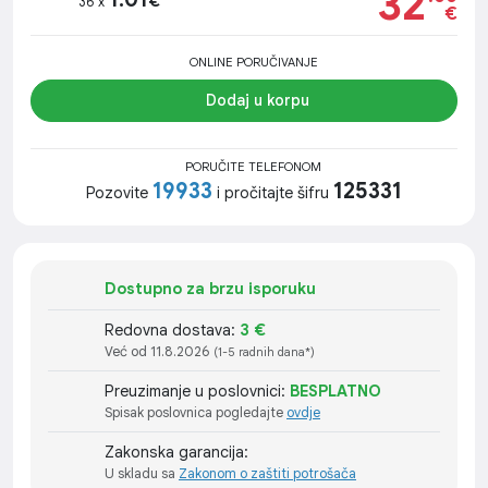
32
€
36 x
€
ONLINE PORUČIVANJE
Dodaj u korpu
PORUČITE TELEFONOM
19933
125331
Pozovite
i pročitajte šifru
Dostupno za brzu isporuku
Redovna dostava:
3 €
Već od 11.8.2026
(1-5 radnih dana*)
Preuzimanje u poslovnici:
BESPLATNO
Spisak poslovnica pogledajte
ovdje
Zakonska garancija:
U skladu sa
Zakonom o zaštiti potrošača