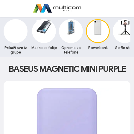
Prikaži sve iz
Maskice i folije
Oprema za
Powerbank
Selfie stic
grupe
telefone
BASEUS MAGNETIC MINI PURPLE