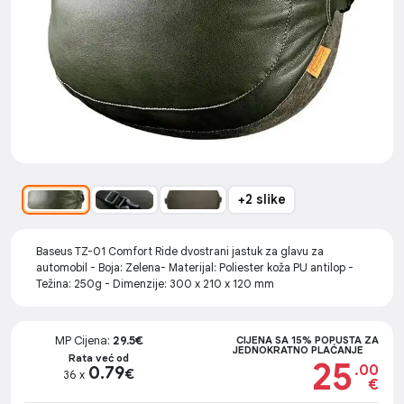
+2 slike
Baseus TZ-01 Comfort Ride dvostrani jastuk za glavu za
automobil - Boja: Zelena- Materijal: Poliester koža PU antilop -
Težina: 250g - Dimenzije: 300 x 210 x 120 mm
MP Cijena:
29.5€
CIJENA SA 15% POPUSTA ZA
JEDNOKRATNO PLAĆANJE
Rata već od
25
.00
0.79
€
36 x
€