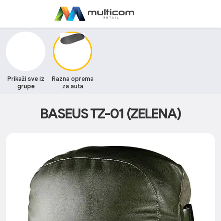
Prikaži sve iz
Razna oprema
grupe
za auta
BASEUS TZ-01 (ZELENA)