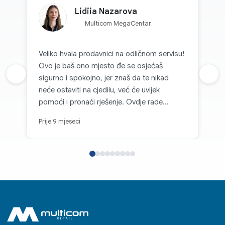
Lidiia Nazarova
Multicom MegaCentar
Veliko hvala prodavnici na odličnom servisu!
Ovo je baš ono mjesto đe se osjećaš
Prethodna recenzija
sigurno i spokojno, jer znaš da te nikad
Sljed
neće ostaviti na cjedilu, već će uvijek
pomoći i pronaći rješenje. Ovdje rade
nevjerovatno prijatni i pažljivi ljudi, zbog kojih
Prije 9 mjeseci
se poželiš vraćati opet i opet. Svaka
kupovina se pretvara u radost, i zato s
punim povjerenjem mogu reći da je ovo
najpouzdanije mjesto za kupovinu tehnike.
Ovdje se zaista cijene mušterije - i to se
osjeti u svemu.