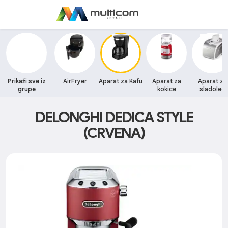
Prikaži sve iz
AirFryer
Aparat za Kafu
Aparat za
Aparat za
grupe
kokice
sladoled
DELONGHI DEDICA STYLE
(CRVENA)