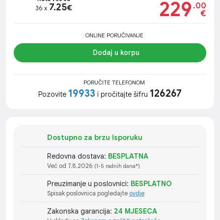
229
.00
7.25
€
36 x
€
ONLINE PORUČIVANJE
Dodaj u korpu
PORUČITE TELEFONOM
19933
126267
Pozovite
i pročitajte šifru
Dostupno za brzu isporuku
Redovna dostava:
BESPLATNA
Već od 7.8.2026
(1-5 radnih dana*)
Preuzimanje u poslovnici:
BESPLATNO
Spisak poslovnica pogledajte
ovdje
Zakonska garancija:
24 MJESECA