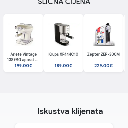
SLIČNA CIJENA
Ariete Vintage
Krups XP444C10
Zepter ZEP-300M
1389BG aparat za
espreso
199.00€
189.00€
229.00€
Iskustva klijenata