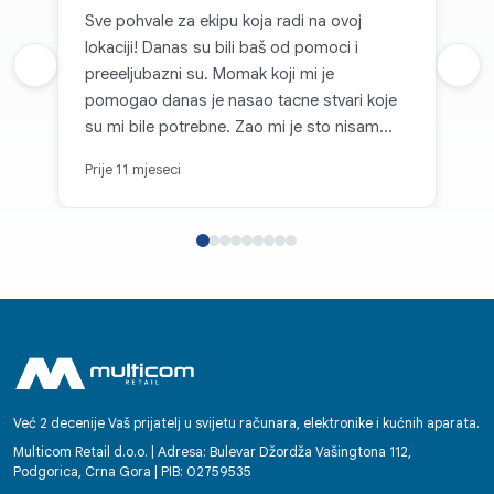
Sve pohvale za ekipu koja radi na ovoj
lokaciji! Danas su bili baš od pomoci i
Prethodna recenzija
preeeljubazni su. Momak koji mi je
Sljed
pomogao danas je nasao tacne stvari koje
su mi bile potrebne. Zao mi je sto nisam
zapamtio kako se zove! 👍🏼
Prije 11 mjeseci
Već 2 decenije Vaš prijatelj u svijetu računara, elektronike i kućnih aparata.
Multicom Retail d.o.o. | Adresa: Bulevar Džordža Vašingtona 112,
Podgorica, Crna Gora | PIB: 02759535