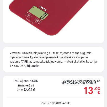
Vivax KS-505R kuhinjska vaga - Max. mjerena masa 5kg, min.
mjerena masa 1g, dodavanje nekolikosastojaka za vrijeme
vaganja TARE, automatsko iskljucivanje, materijal:staklo, baterija:
1 X CR2032, litijumska
MP Cijena:
15.3€
CIJENA SA 15% POPUSTA ZA
JEDNOKRATNO PLAĆANJE
Rata već od
13
.00
0.41
€
36 x
€
ONLINE PORUČIVANJE