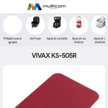
Prikaži sve iz
AirFryer
Aparat za Kafu
Aparat za
Aparat za
grupe
kokice
sladoled
VIVAX KS-505R