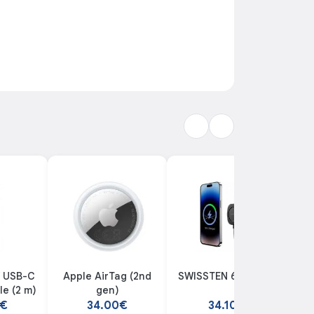
 USB-C
Apple AirTag (2nd
SWISSTEN 65010611
e (2 m)
gen)
T4
0€
34.00€
34.10€