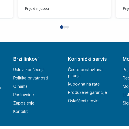
Prije 6 mjeseci
Pri
Brzi linkovi
Korisnički servis
Mo
Uslovi korišćenja
Često postavljana
Pri
pitanja
Politika privatnosti
Reg
Kupovina na rate
O nama
Mo
a
Produžene garancije
Poslovnice
Lis
Ovlašćeni servisi
Zaposlenje
Sig
Kontakt