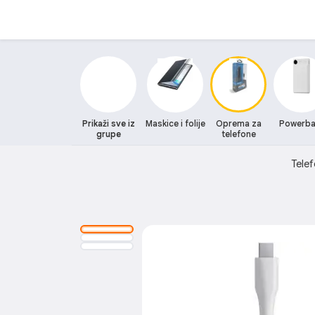
Prikaži sve iz
Maskice i folije
Oprema za
Powerba
grupe
telefone
Telef