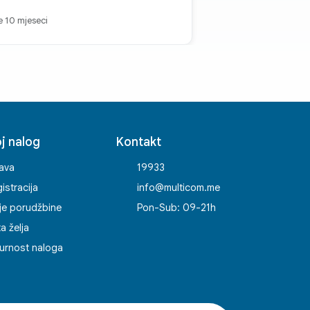
je 10 mjeseci
j nalog
Kontakt
java
19933
istracija
info@multicom.me
je porudžbine
Pon-Sub: 09-21h
ta želja
urnost naloga