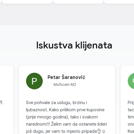
Iskustva klijenata
Petar Šaranović
Multicom M2
f.
Sve pohvale za uslugu, brzinu i
Pri
ljubaznost. Kako prilikom prve kupovine
tac
(prije mnogo godina), tako i svakom
tim
narednom!!! Želim vam da ostanete lideri
ono
još dugo, jer vam to mjesto pripada👌☺️
Kva