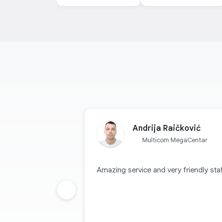
Andrija Raičković
Multicom MegaCentar
Amazing service and very friendly staf
Prethodna grupa