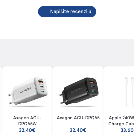
Napišite recenziju
Axagon ACU-
Axagon ACU-DPQ65
Apple 240W
DPQ65W
Charge Cabl
32.40€
32.40€
33.6