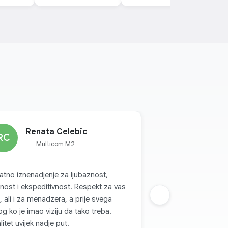
Renata Celebic
RC
Multicom M2
jatno iznenadjenje za ljubaznost,
nost i ekspeditivnost. Respekt za vas
, ali i za menadzera, a prije svega
Sljedeca grupa
g ko je imao viziju da tako treba.
litet uvijek nadje put.