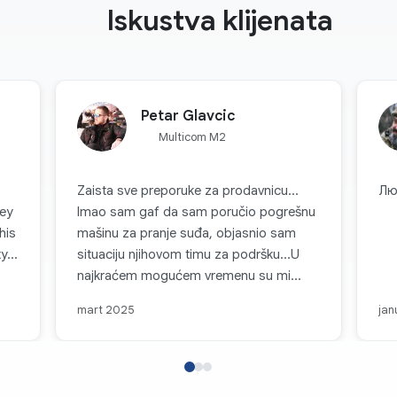
Iskustva klijenata
Petar Glavcic
Multicom M2
Zaista sve preporuke za prodavnicu...
Лю
key
Imao sam gaf da sam poručio pogrešnu
his
mašinu za pranje suđa, objasnio sam
...
situaciju njihovom timu za podršku...U
najkraćem mogućem vremenu su mi
pomogli i zamijenili mašinu
mart 2025
jan
odgovarajućem.