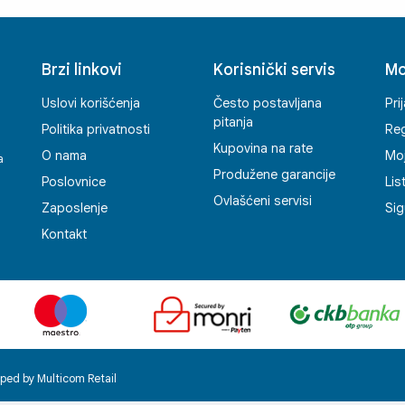
Brzi linkovi
Korisnički servis
Mo
Uslovi korišćenja
Često postavljana
Pri
pitanja
Politika privatnosti
Reg
Kupovina na rate
O nama
Mo
a
Produžene garancije
Poslovnice
Lis
Ovlašćeni servisi
Zaposlenje
Sig
Kontakt
ped by Multicom Retail