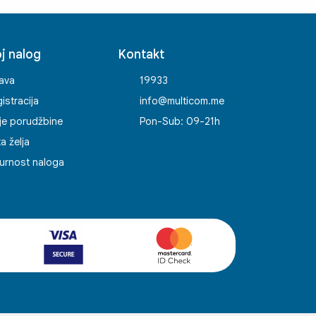
j nalog
Kontakt
java
19933
istracija
info@multicom.me
je porudžbine
Pon-Sub: 09-21h
ta želja
urnost naloga