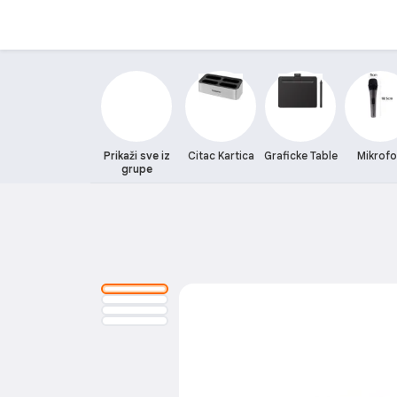
Prikaži sve iz
Citac Kartica
Graficke Table
Mikrof
grupe