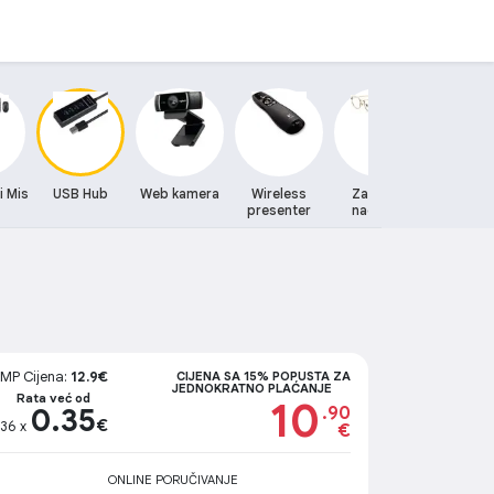
i Mis
USB Hub
Web kamera
Wireless
Zastitne
Zvucni
presenter
naocare
MP Cijena:
12.9€
CIJENA SA 15% POPUSTA ZA
JEDNOKRATNO PLAĆANJE
Rata već od
10
0.35
.90
€
36 x
€
ONLINE PORUČIVANJE