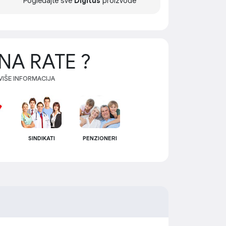
Pogledajte sve
Digitus
proizvode
NA RATE ?
 VIŠE INFORMACIJA
SINDIKATI
PENZIONERI