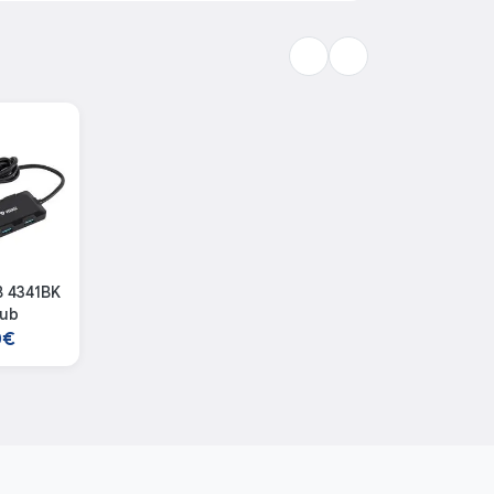
 4341BK
ub
0€