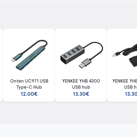
Onten UC971 USB
YENKEE YHB 4300
YENKEE YHB
Type-C Hub
USB hub
USB h
12.00€
13.30€
13.3