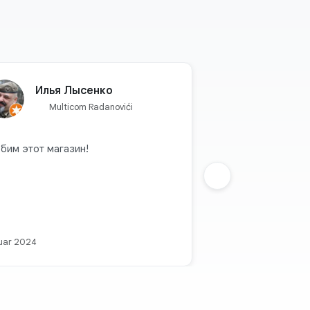
Илья Лысенко
Multicom Radanovići
бим этот магазин!
Sljedeca grupa
uar 2024