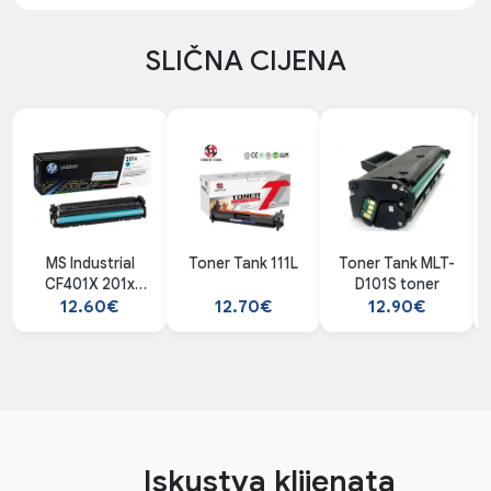
SLIČNA CIJENA
MS Industrial
Toner Tank 111L
Toner Tank MLT-
CF401X 201x
D101S toner
Cyan
12.60€
12.70€
12.90€
Iskustva klijenata