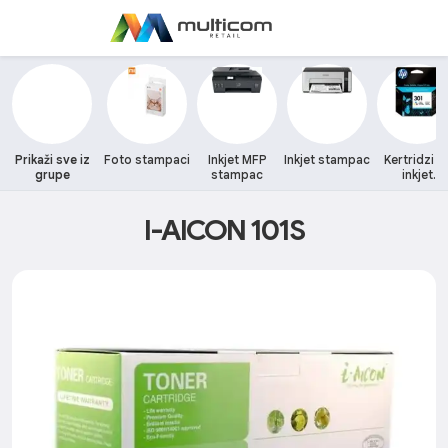
Prikaži sve iz
Foto stampaci
Inkjet MFP
Inkjet stampac
Kertridzi z
grupe
stampac
inkjet
stampace
I-AICON 101S