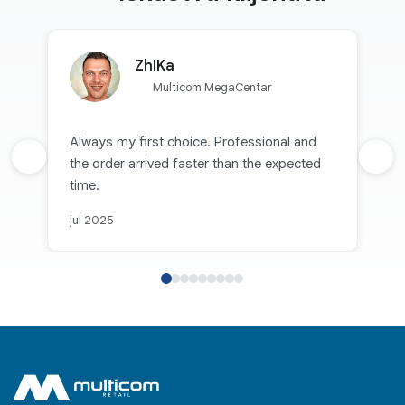
ZhIKa
Multicom MegaCentar
Always my first choice. Professional and
Prethodna recenzija
the order arrived faster than the expected
Sljed
time.
jul 2025