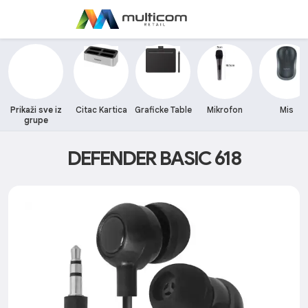
Prikaži sve iz
Citac Kartica
Graficke Table
Mikrofon
Mis
grupe
DEFENDER BASIC 618