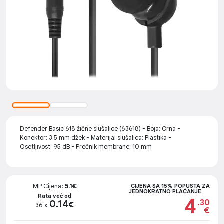
Defender Basic 618 žične slušalice (63618) - Boja: Crna -
Konektor: 3.5 mm džek - Materijal slušalica: Plastika -
Osetljivost: 95 dB - Prečnik membrane: 10 mm
MP Cijena:
5.1€
CIJENA SA 15% POPUSTA ZA
JEDNOKRATNO PLAĆANJE
Rata već od
4
.30
0.14
€
36 x
€