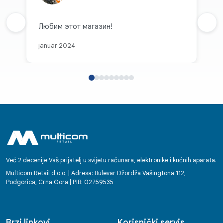
Prethodna recenzija
Любим этот магазин!
Sljed
januar 2024
Već 2 decenije Vaš prijatelj u svijetu računara, elektronike i kućnih aparata.
Multicom Retail d.o.o. | Adresa: Bulevar Džordža Vašingtona 112,
Podgorica, Crna Gora | PIB: 02759535
Brzi linkovi
Korisnički servis