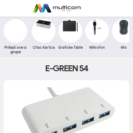
Prikaži sve iz
Citac Kartica
Graficke Table
Mikrofon
Mis
grupe
E-GREEN 54