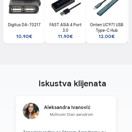
Digitus DA-70217
FAST ASIA 4 Port
Onten UC971 USB
3.0
Type-C Hub
10.90€
11.90€
12.00€
Iskustva klijenata
Aleksandra Ivanović
Multicom Stari aerodrom