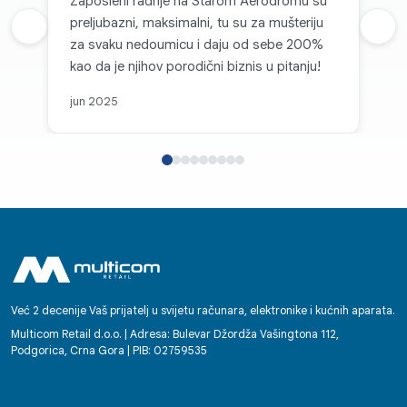
Zaposleni radnje na Starom Aerodromu su
preljubazni, maksimalni, tu su za mušteriju
Prethodna recenzija
Sljed
za svaku nedoumicu i daju od sebe 200%
kao da je njihov porodični biznis u pitanju!
jun 2025
Već 2 decenije Vaš prijatelj u svijetu računara, elektronike i kućnih aparata.
Multicom Retail d.o.o. | Adresa: Bulevar Džordža Vašingtona 112,
Podgorica, Crna Gora | PIB: 02759535