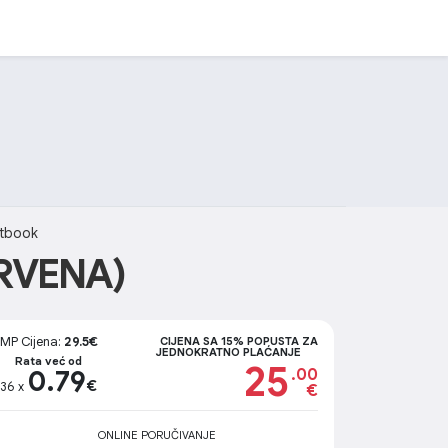
tbook
RVENA)
MP Cijena:
29.5€
CIJENA SA 15% POPUSTA ZA
JEDNOKRATNO PLAĆANJE
Rata već od
25
0.79
.00
€
36 x
€
ONLINE PORUČIVANJE