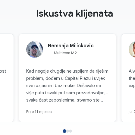
Iskustva klijenata
Nemanja Milickovic
Multicom M2
ostovanje
Kad negdje drugdje ne uspijem da riješim
Alw
problem, dođem u Capital Plazu i uvijek
the
sve razjasnim bez muke. Dešavalo se
ex
više puta i svaki put sam prezadovoljan,–
svaka čast zaposlenima, stvarno ste
najbolji. Hvala još jednom!
Prije 11 mjeseci
jul