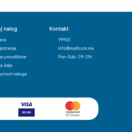
j nalog
Kontakt
java
19933
istracija
info@multicom.me
je porudžbine
Pon-Sub: 09-21h
ta želja
urnost naloga