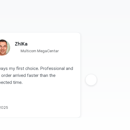
ZhIKa
Multicom MegaCentar
ays my first choice. Professional and
 order arrived faster than the
pected time.
Sljedeca grupa
 2025