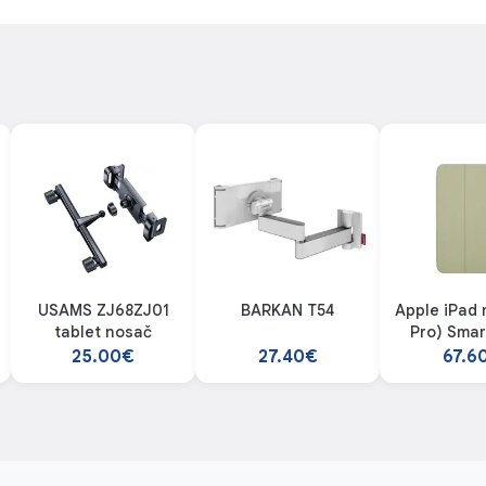
USAMS ZJ68ZJ01
BARKAN T54
Apple iPad 
tablet nosač
Pro) Smar
Sag
25.00€
27.40€
67.6