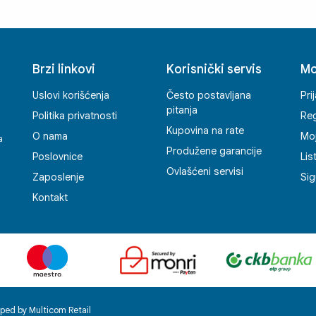
Brzi linkovi
Korisnički servis
Mo
Uslovi korišćenja
Često postavljana
Pri
pitanja
Politika privatnosti
Reg
Kupovina na rate
O nama
Mo
a
Produžene garancije
Poslovnice
Lis
Ovlašćeni servisi
Zaposlenje
Sig
Kontakt
ped by Multicom Retail