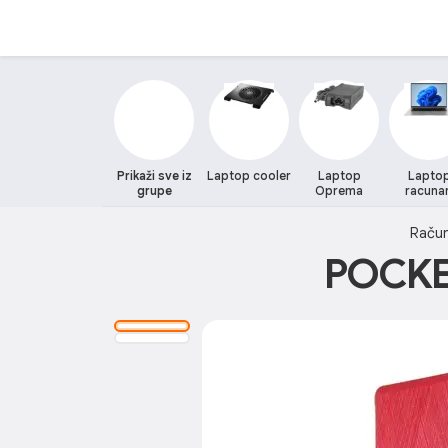
Prikaži sve iz
Laptop cooler
Laptop
Lapto
grupe
Oprema
racunar
Račun
POCKE