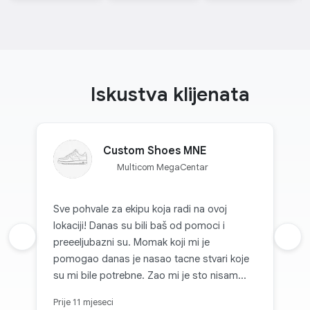
Iskustva klijenata
Custom Shoes MNE
Multicom MegaCentar
Sve pohvale za ekipu koja radi na ovoj
lokaciji! Danas su bili baš od pomoci i
Prethodna recenzija
preeeljubazni su. Momak koji mi je
Sljed
pomogao danas je nasao tacne stvari koje
su mi bile potrebne. Zao mi je sto nisam
zapamtio kako se zove! 👍🏼
Prije 11 mjeseci