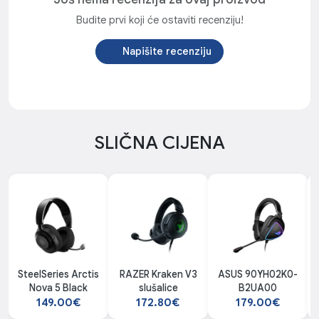
Budite prvi koji će ostaviti recenziju!
Napišite recenziju
SLIČNA CIJENA
SteelSeries Arctis
RAZER Kraken V3
ASUS 90YH02K0-
Nova 5 Black
slušalice
B2UA00
149.00€
172.80€
179.00€