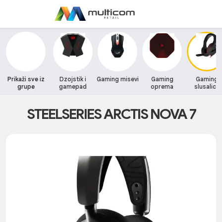
Prikaži sve iz
Dzojstik i
Gaming misevi
Gaming
Gaming
grupe
gamepad
oprema
slusalice
STEELSERIES ARCTIS NOVA 7