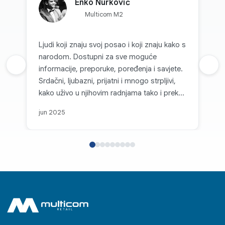
Enko Nurković
Multicom M2
Ljudi koji znaju svoj posao i koji znaju kako s
narodom. Dostupni za sve moguće
Prethodna recenzija
informacije, preporuke, poređenja i savjete.
Sljed
Srdačni, ljubazni, prijatni i mnogo strpljivi,
kako uživo u njihovim radnjama tako i preko
kanala komunikacije. Svaka topla preporuka
jun 2025
za Multicom d.o.o. i sve pohvale za takvu
firmu koja je na nivou i koja, može se
slobodno reći, parira velikim firmama i
korporacijama u svijetu. Posebno se ističe
njihov individualni pristup, jasnoća i brzina u
komunikaciji te osjećaj povjerenja kod
kupaca koji stvaraju već pri prvom kontaktu.
Bilo da se radi o podršci, savjetovanju ili
tehničkoj pomoći, radnici Multicoma