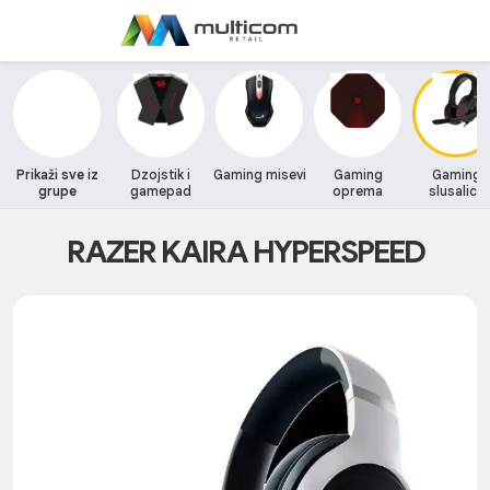
Prikaži sve iz
Dzojstik i
Gaming misevi
Gaming
Gaming
grupe
gamepad
oprema
slusalice
RAZER KAIRA HYPERSPEED