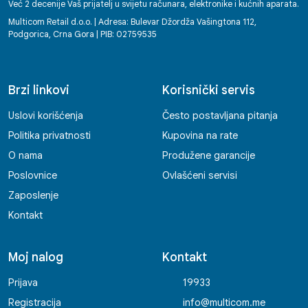
ostavljaju dojam partnera na kojega se
Već 2 decenije Vaš prijatelj u svijetu računara, elektronike i kućnih aparata.
možete osloniti. Svako dobro! Enko
Multicom Retail d.o.o. | Adresa: Bulevar Džordža Vašingtona 112,
Podgorica, Crna Gora | PIB: 02759535
Brzi linkovi
Korisnički servis
Uslovi korišćenja
Često postavljana pitanja
Politika privatnosti
Kupovina na rate
O nama
Produžene garancije
Poslovnice
Ovlašćeni servisi
Zaposlenje
Kontakt
Moj nalog
Kontakt
Prijava
19933
Registracija
info@multicom.me