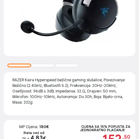
RAZER Kaira Hyperspeed bežične gaming slušalice, Povezivanje:
Bežično (2.4GHz, Bluetooth 5.2), Frekvencija: 20Hz-20kHz,
Osetljivost: 96dB ± 3dB, Impedansa: 32 Ω, Drajveri: 50 mm,
Mikrofon: 100Hz-10kHz, Autonomija: Do 30h, Boja: Bijelo-crna,
Masa: 332g
MP Cijena:
180€
CIJENA SA 15% POPUSTA ZA
JEDNOKRATNO PLAĆANJE
Rata već od
.50
4.83
€
36 x