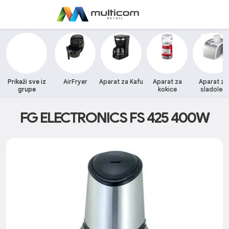
Prikaži sve iz
AirFryer
Aparat za Kafu
Aparat za
Aparat za
grupe
kokice
sladoled
FG ELECTRONICS FS 425 400W