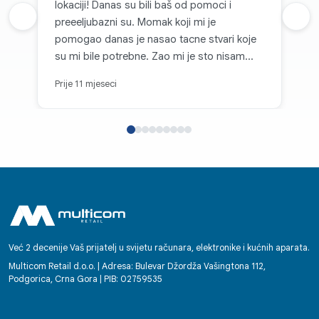
lokaciji! Danas su bili baš od pomoci i
Prethodna recenzija
preeeljubazni su. Momak koji mi je
Sljed
pomogao danas je nasao tacne stvari koje
su mi bile potrebne. Zao mi je sto nisam
zapamtio kako se zove! 👍🏼
Prije 11 mjeseci
Već 2 decenije Vaš prijatelj u svijetu računara, elektronike i kućnih aparata.
Multicom Retail d.o.o. | Adresa: Bulevar Džordža Vašingtona 112,
Podgorica, Crna Gora | PIB: 02759535