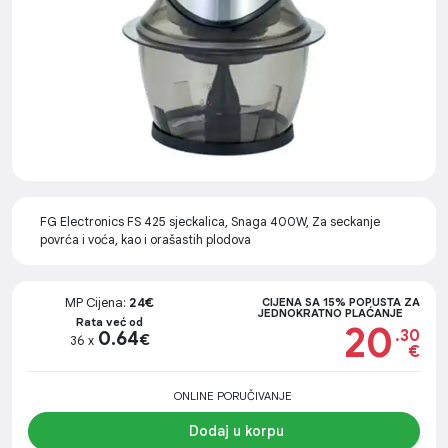
FG Electronics FS 425 sjeckalica, Snaga 400W, Za seckanje
povrća i voća, kao i orašastih plodova
MP Cijena:
24€
CIJENA SA 15% POPUSTA ZA
JEDNOKRATNO PLAĆANJE
Rata već od
20
.30
0.64
€
36 x
€
ONLINE PORUČIVANJE
Dodaj u korpu