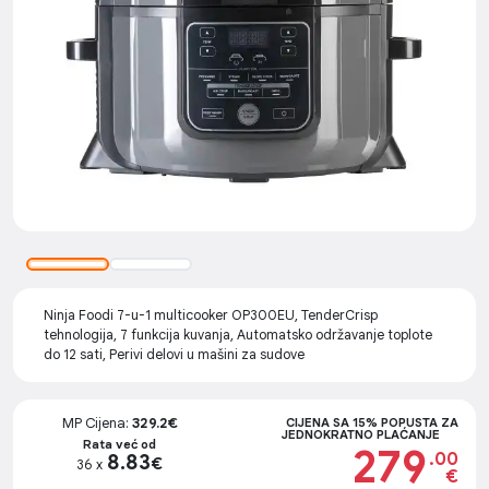
Ninja Foodi 7-u-1 multicooker OP300EU, TenderCrisp
tehnologija, 7 funkcija kuvanja, Automatsko održavanje toplote
do 12 sati, Perivi delovi u mašini za sudove
MP Cijena:
329.2€
CIJENA SA 15% POPUSTA ZA
JEDNOKRATNO PLAĆANJE
Rata već od
279
.00
8.83
€
36 x
€