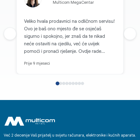
Multicom MegaCentar
Veliko hvala prodavnici na odličnom servisu!
Ovo je baš ono mjesto đe se osjećaš
Prethodna recenzija
sigurno i spokojno, jer znaš da te nikad
Sljed
neće ostaviti na cjedilu, već će uvijek
pomoći i pronaći rješenje. Ovdje rade
nevjerovatno prijatni i pažljivi ljudi, zbog kojih
Prije 9 mjeseci
se poželiš vraćati opet i opet. Svaka
kupovina se pretvara u radost, i zato s
punim povjerenjem mogu reći da je ovo
najpouzdanije mjesto za kupovinu tehnike.
Ovdje se zaista cijene mušterije - i to se
osjeti u svemu.
Već 2 decenije Vaš prijatelj u svijetu računara, elektronike i kućnih aparata.