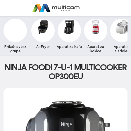
Prikaži sve iz
AirFryer
Aparat za Kafu
Aparat za
Aparat za
grupe
kokice
sladoled
NINJA FOODI 7-U-1 MULTICOOKER
OP300EU