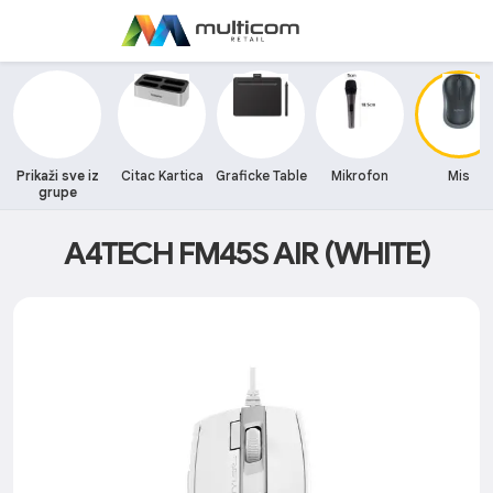
Prikaži sve iz
Citac Kartica
Graficke Table
Mikrofon
Mis
grupe
A4TECH FM45S AIR (WHITE)