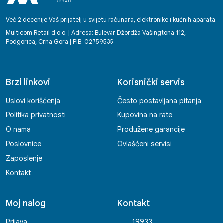
Već 2 decenije Vaš prijatelj u svijetu računara, elektronike i kućnih aparata.
Multicom Retail d.o.o. | Adresa: Bulevar Džordža Vašingtona 112,
Podgorica, Crna Gora | PIB: 02759535
Brzi linkovi
Korisnički servis
Uslovi korišćenja
Često postavljana pitanja
Politika privatnosti
Kupovina na rate
O nama
Produžene garancije
Poslovnice
Ovlašćeni servisi
Zaposlenje
Kontakt
Moj nalog
Kontakt
Prijava
19933