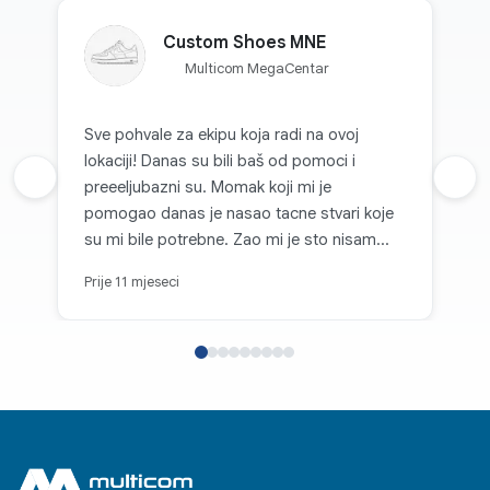
Custom Shoes MNE
Multicom MegaCentar
Sve pohvale za ekipu koja radi na ovoj
lokaciji! Danas su bili baš od pomoci i
Prethodna recenzija
preeeljubazni su. Momak koji mi je
Sljed
pomogao danas je nasao tacne stvari koje
su mi bile potrebne. Zao mi je sto nisam
zapamtio kako se zove! 👍🏼
Prije 11 mjeseci