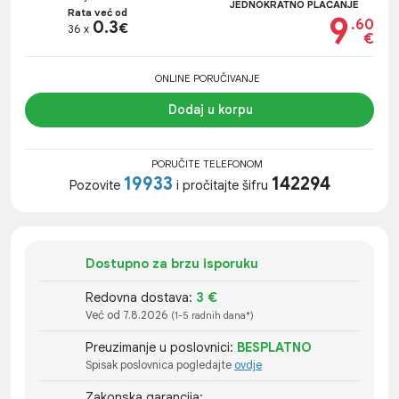
JEDNOKRATNO PLAĆANJE
Rata već od
9
.60
0.3
€
36 x
€
ONLINE PORUČIVANJE
Dodaj u korpu
PORUČITE TELEFONOM
19933
142294
Pozovite
i pročitajte šifru
Dostupno za brzu isporuku
Redovna dostava:
3 €
Već od 7.8.2026
(1-5 radnih dana*)
Preuzimanje u poslovnici:
BESPLATNO
Spisak poslovnica pogledajte
ovdje
Zakonska garancija: