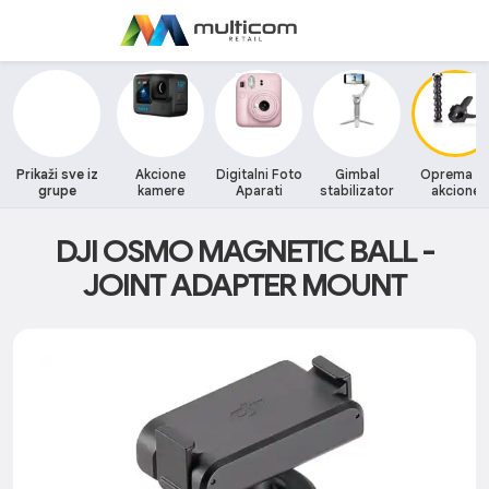
Prikaži sve iz
Akcione
Digitalni Foto
Gimbal
Oprema z
grupe
kamere
Aparati
stabilizator
akcione
kamere
DJI OSMO MAGNETIC BALL -
JOINT ADAPTER MOUNT