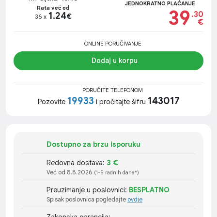
JEDNOKRATNO PLAĆANJE
Rata već od
39
.30
1.24
€
36 x
€
ONLINE PORUČIVANJE
Dodaj u korpu
PORUČITE TELEFONOM
19933
143017
Pozovite
i pročitajte šifru
Dostupno za brzu isporuku
Redovna dostava:
3 €
Već od 8.8.2026
(1-5 radnih dana*)
Preuzimanje u poslovnici:
BESPLATNO
Spisak poslovnica pogledajte
ovdje