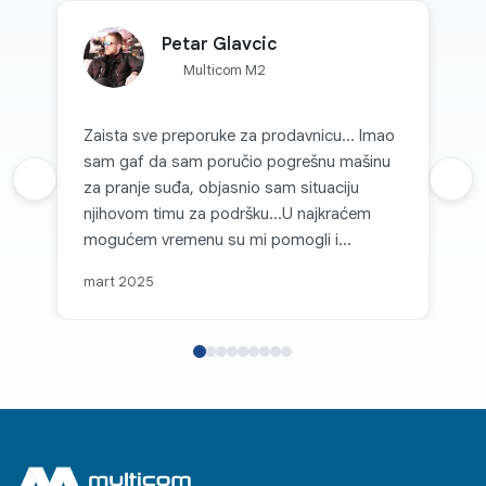
Petar Glavcic
Multicom M2
Zaista sve preporuke za prodavnicu... Imao
sam gaf da sam poručio pogrešnu mašinu
Prethodna recenzija
za pranje suđa, objasnio sam situaciju
Sljed
njihovom timu za podršku...U najkraćem
mogućem vremenu su mi pomogli i
zamijenili mašinu odgovarajućem.
mart 2025