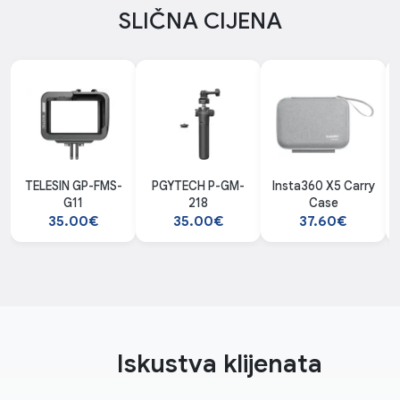
SLIČNA CIJENA
TELESIN GP-FMS-
PGYTECH P-GM-
Insta360 X5 Carry
G11
218
Case
35.00€
35.00€
37.60€
Iskustva klijenata