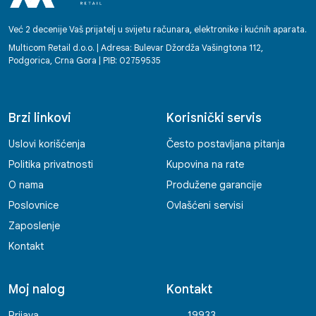
Već 2 decenije Vaš prijatelj u svijetu računara, elektronike i kućnih aparata.
Multicom Retail d.o.o. | Adresa: Bulevar Džordža Vašingtona 112,
Podgorica, Crna Gora | PIB: 02759535
Brzi linkovi
Korisnički servis
Uslovi korišćenja
Često postavljana pitanja
Politika privatnosti
Kupovina na rate
O nama
Produžene garancije
Poslovnice
Ovlašćeni servisi
Zaposlenje
Kontakt
Moj nalog
Kontakt
Prijava
19933