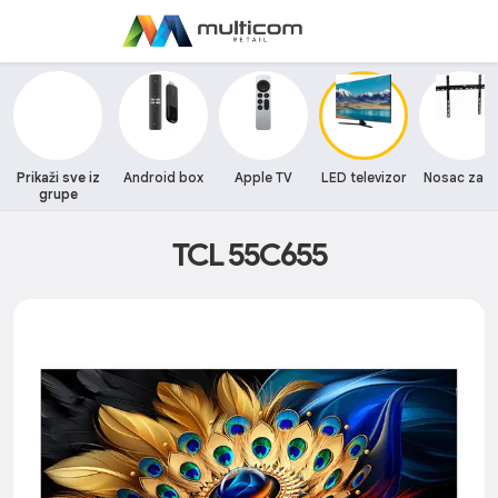
Prikaži sve iz
Android box
Apple TV
LED televizor
Nosac za T
grupe
TCL 55C655