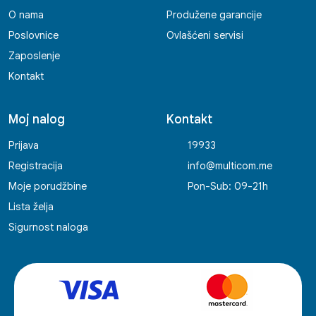
O nama
Produžene garancije
Poslovnice
Ovlašćeni servisi
Zaposlenje
Kontakt
Moj nalog
Kontakt
Prijava
19933
Registracija
info@multicom.me
Moje porudžbine
Pon-Sub: 09-21h
Lista želja
Sigurnost naloga