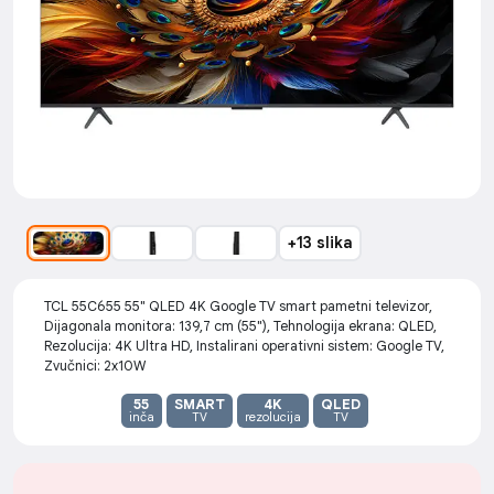
+13 slika
TCL 55C655 55" QLED 4K Google TV smart pametni televizor,
Dijagonala monitora: 139,7 cm (55"), Tehnologija ekrana: QLED,
Rezolucija: 4K Ultra HD, Instalirani operativni sistem: Google TV,
Zvučnici: 2x10W
55
SMART
4K
QLED
inča
TV
rezolucija
TV