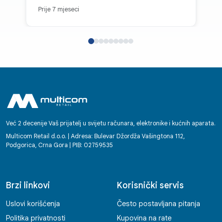
Prije 7 mjeseci
Već 2 decenije Vaš prijatelj u svijetu računara, elektronike i kućnih aparata.
Multicom Retail d.o.o. | Adresa: Bulevar Džordža Vašingtona 112,
Podgorica, Crna Gora | PIB: 02759535
Brzi linkovi
Korisnički servis
Uslovi korišćenja
Često postavljana pitanja
Politika privatnosti
Kupovina na rate