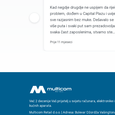
Kad negdje drugdje ne uspijem da rije
problem, dođem u Capital Plazu i uvij
Prethodna grupa
sve razjasnim bez muke. Dešavalo se
više puta i svaki put sam prezadovolj
svaka čast zaposlenima, stvarno ste
najbolji. Hvala još jednom!
Prije 11 mjeseci
Već 2 decenije Vaš prijatelj u svijetu računara, elektronike i
kućnih aparata.
Multicom Retail d.o.o. | Adresa: Bulevar Džordža Vašington