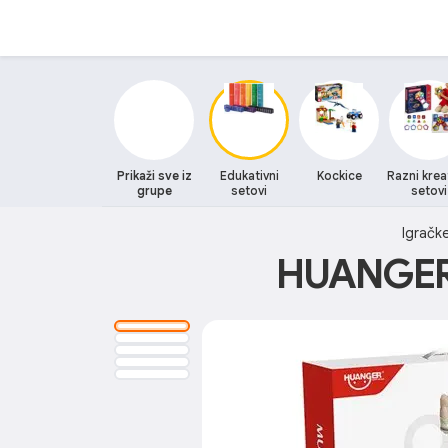
Prikaži sve iz
Edukativni
Kockice
Razni krea
grupe
setovi
setovi
Igračk
HUANGER