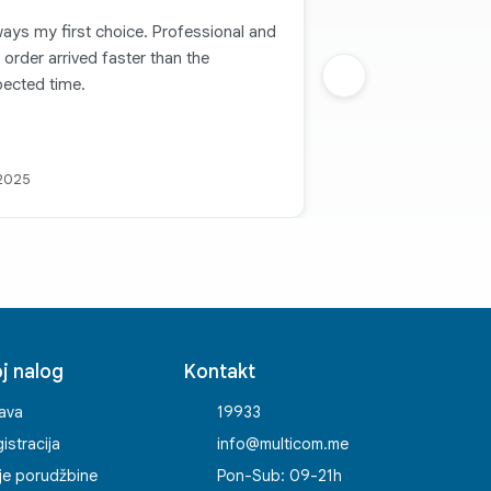
ays my first choice. Professional and
 order arrived faster than the
pected time.
Sljedeca grupa
 2025
j nalog
Kontakt
java
19933
istracija
info@multicom.me
je porudžbine
Pon-Sub: 09-21h