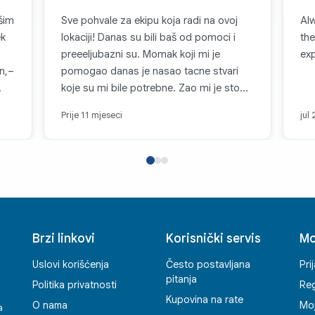
šim
Sve pohvale za ekipu koja radi na ovoj
Alw
ek
lokaciji! Danas su bili baš od pomoci i
the
preeeljubazni su. Momak koji mi je
ex
an,–
pomogao danas je nasao tacne stvari
koje su mi bile potrebne. Zao mi je sto
nisam zapamtio kako se zove! 👍🏼
Prije 11 mjeseci
jul
Brzi linkovi
Korisnički servis
Mo
Uslovi korišćenja
Često postavljana
Pri
pitanja
Politika privatnosti
Reg
Kupovina na rate
O nama
Mo
a