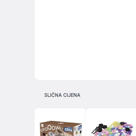
Telefon na izvlačenje sa zvečka:
Telefonski ur
zvečkom i ogledalom sa okretanjem dial-a još viš
dijete, pružajući stimulaciju za razvoj vizuelne perc
motoričkih vještina.
Raznovrsne funkcije za razvoj bebe:
Ova hoda
opremljena raznim interaktivnim elementima koji
razvoju osjetila i kognitivnih sposobnosti bebe. Viš
sa odvojenim tasterima omogućava učenje solmiza
pritiskanje zvijezde na klaviru pokreće vesele melo
stimuliraju sluh i razvijaju muzičku osjetljivost.
Rotirajući elementi sa različitim oblicima i t
Pomažu u razvoju manuelnih i perceptivnih vještin
SLIČNA CIJENA