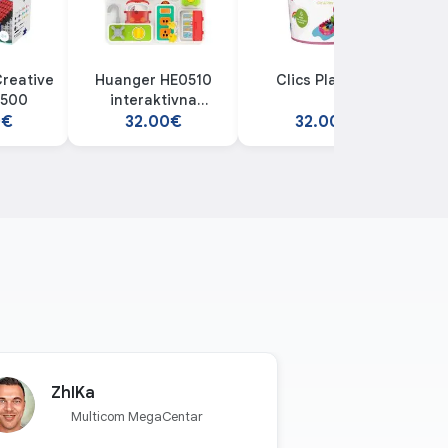
Creative
Huanger HE0510
Clics Play 175
Hu
 500
interaktivna
u
edukativna kuhinja
0€
32.00€
32.00€
ZhIKa
Multicom MegaCentar