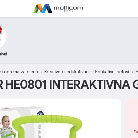
tivni
e i oprema za djecu
Kreativno i edukativno
Edukativni setovi
H
 HE0801 INTERAKTIVNA 
Za