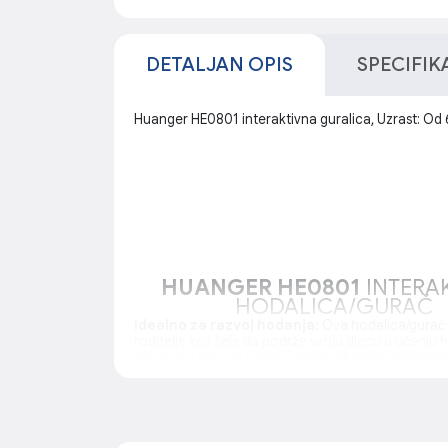
DETALJAN OPIS
SPECIFIK
Huanger HE0801 interaktivna guralica, Uzrast: Od 6
HUANGER HE0801
INTERA
HODALICA/GURAČ
Idealno za razvoj hodanja:
Ova hodalica/gurač 
roditelje koji žele da podrže svoju djecu u učenju
zabavan i siguran način. Sa interaktivnim elementi
atraktivnim bojama, hodalica privlači pažnju mališ
podstičući ih da istražuju i prave prve korake.
Uklonjiva ploča za crtanje:
Omogućava djetetu d
se kreativno, razvijajući maštu i umjetničke vještine