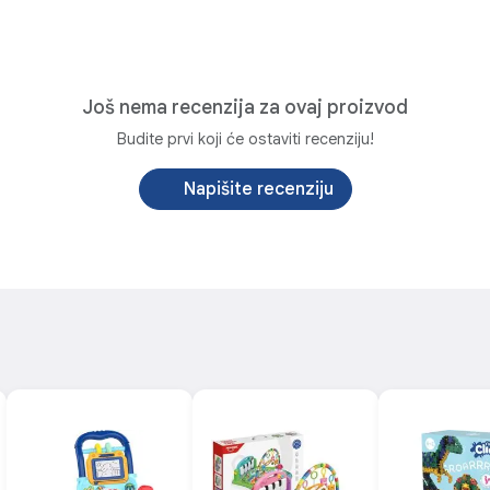
eđaj sa
e angažuje
epcije i
Još nema recenzija za ovaj proizvod
lica je
 pomažu
Budite prvi koji će ostaviti recenziju!
ebojni klavir
cije, a
dije koje
Napišite recenziju
eksturama:
a.