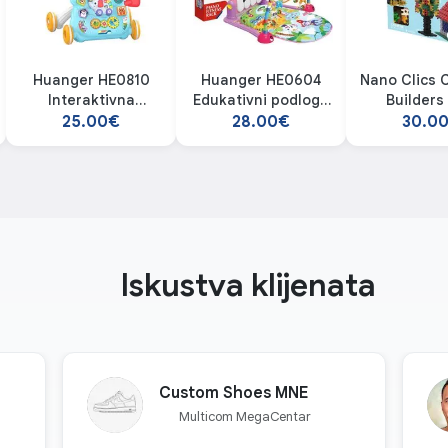
Huanger HE0810
Huanger HE0604
Nano Clics 
Interaktivna
Edukativni podloga
Builders
edukativna hodalica
sa klavirom
25.00€
28.00€
30.0
Iskustva klijenata
Custom Shoes MNE
Multicom MegaCentar