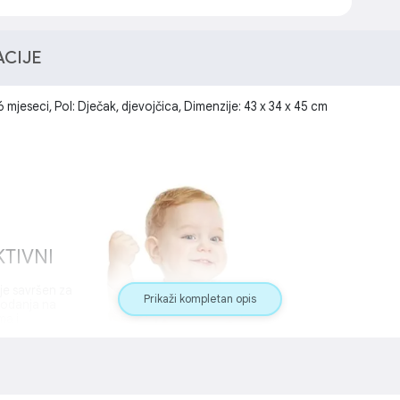
ACIJE
 mjeseci, Pol: Dječak, djevojčica, Dimenzije: 43 x 34 x 45 cm
KTIVNI
je savršen za
Prikaži kompletan opis
 hodanja na
ma i
ana,
a crta i igra
.