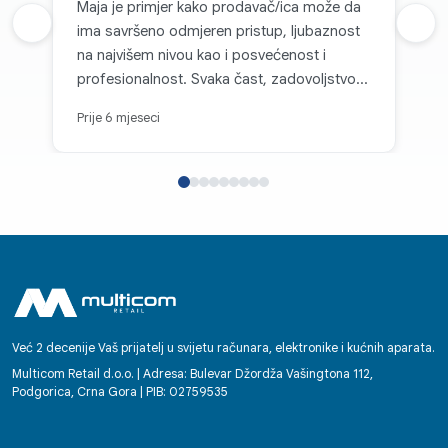
Maja je primjer kako prodavač/ica može da
Prethodna recenzija
ima savršeno odmjeren pristup, ljubaznost
Sljed
na najvišem nivou kao i posvećenost i
profesionalnost. Svaka čast, zadovoljstvo je
kupovati kod vas.
Prije 6 mjeseci
Već 2 decenije Vaš prijatelj u svijetu računara, elektronike i kućnih aparata.
Multicom Retail d.o.o. | Adresa: Bulevar Džordža Vašingtona 112,
Podgorica, Crna Gora | PIB: 02759535