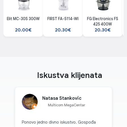
Elit MC-30S 300W
FIRST FA-5114-WI
FG Electronics FS
425 400W
20.00€
20.30€
20.30€
Iskustva klijenata
Natasa Stankovic
Multicom MegaCentar
Ponovo jedno divno iskustvo. Gospođa