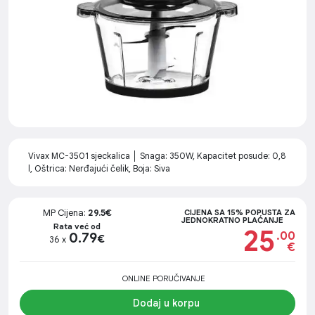
Vivax MC-3501 sjeckalica │ Snaga: 350W, Kapacitet posude: 0,8
l, Oštrica: Nerđajući čelik, Boja: Siva
MP Cijena:
29.5€
CIJENA SA 15% POPUSTA ZA
JEDNOKRATNO PLAĆANJE
Rata već od
25
.00
0.79
€
36 x
€
ONLINE PORUČIVANJE
Dodaj u korpu