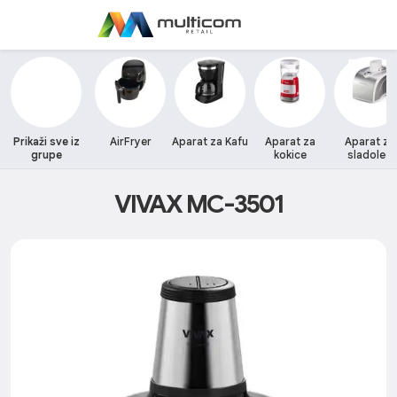
Prikaži sve iz
AirFryer
Aparat za Kafu
Aparat za
Aparat za
grupe
kokice
sladoled
VIVAX MC-3501