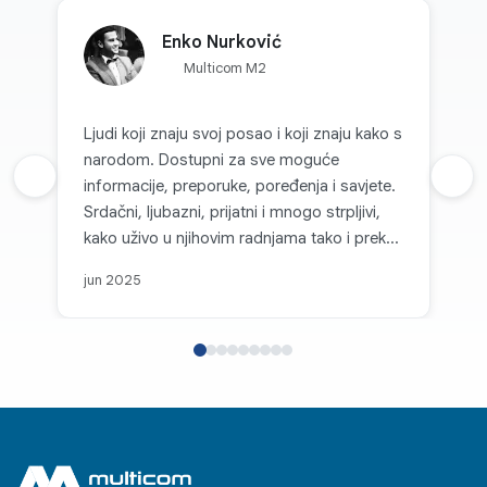
Enko Nurković
Multicom M2
Ljudi koji znaju svoj posao i koji znaju kako s
narodom. Dostupni za sve moguće
Prethodna recenzija
informacije, preporuke, poređenja i savjete.
Sljed
Srdačni, ljubazni, prijatni i mnogo strpljivi,
kako uživo u njihovim radnjama tako i preko
kanala komunikacije. Svaka topla preporuka
jun 2025
za Multicom d.o.o. i sve pohvale za takvu
firmu koja je na nivou i koja, može se
slobodno reći, parira velikim firmama i
korporacijama u svijetu. Posebno se ističe
njihov individualni pristup, jasnoća i brzina u
komunikaciji te osjećaj povjerenja kod
kupaca koji stvaraju već pri prvom kontaktu.
Bilo da se radi o podršci, savjetovanju ili