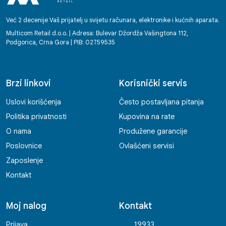
tehničkoj pomoći, radnici Multicoma
ostavljaju dojam partnera na kojega se
Već 2 decenije Vaš prijatelj u svijetu računara, elektronike i kućnih aparata.
možete osloniti. Svako dobro! Enko
Multicom Retail d.o.o. | Adresa: Bulevar Džordža Vašingtona 112,
Podgorica, Crna Gora | PIB: 02759535
Brzi linkovi
Korisnički servis
Uslovi korišćenja
Često postavljana pitanja
Politika privatnosti
Kupovina na rate
O nama
Produžene garancije
Poslovnice
Ovlašćeni servisi
Zaposlenje
Kontakt
Moj nalog
Kontakt
Prijava
19933