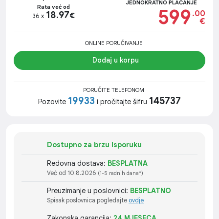
JEDNOKRATNO PLAĆANJE
Rata već od
599
.00
18.97
€
36 x
€
ONLINE PORUČIVANJE
Dodaj u korpu
PORUČITE TELEFONOM
19933
145737
Pozovite
i pročitajte šifru
Dostupno za brzu isporuku
Redovna dostava:
BESPLATNA
Već od 10.8.2026
(1-5 radnih dana*)
Preuzimanje u poslovnici:
BESPLATNO
Spisak poslovnica pogledajte
ovdje
Zakonska garancija:
24 MJESECA