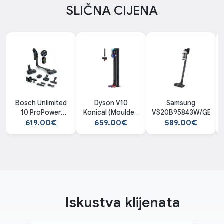
SLIČNA CIJENA
Bosch Unlimited
Dyson V10
Samsung
10 ProPower
Konical (Moulded
VS20B95843W/GE
BCS1051POW
Vinca/Black)
619.00€
659.00€
589.00€
štapni usisivač
usisavač + Auto-
empty Dok
Iskustva klijenata