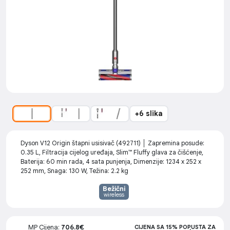
+6 slika
Dyson V12 Origin štapni usisivač (492711) │ Zapremina posude:
0.35 L, Filtracija cijelog uređaja, Slim™ Fluffy glava za čišćenje,
Baterija: 60 min rada, 4 sata punjenja, Dimenzije: 1234 x 252 x
252 mm, Snaga: 130 W, Težina: 2.2 kg
Bežični
wireless
MP Cijena:
706.8€
CIJENA SA 15% POPUSTA ZA