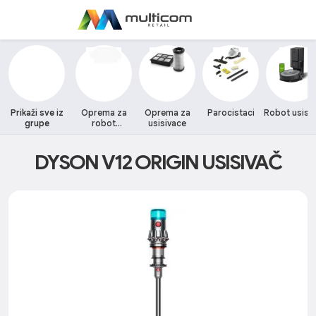
Prikaži sve iz
Oprema za
Oprema za
Parocistaci
Robot usisi
grupe
robot
usisivace
usisivace
DYSON V12 ORIGIN USISIVAČ