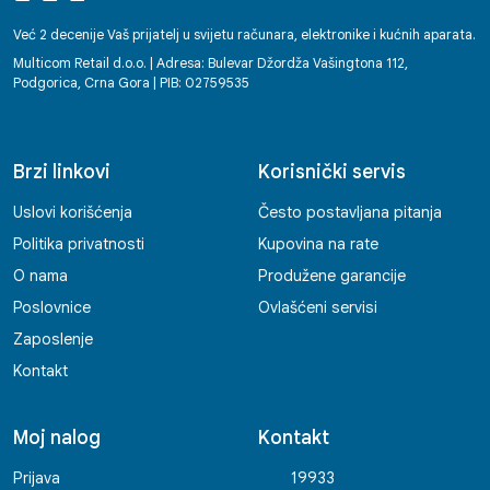
tehničkoj pomoći, radnici Multicoma
ostavljaju dojam partnera na kojega se
Već 2 decenije Vaš prijatelj u svijetu računara, elektronike i kućnih aparata.
možete osloniti. Svako dobro! Enko
Multicom Retail d.o.o. | Adresa: Bulevar Džordža Vašingtona 112,
Podgorica, Crna Gora | PIB: 02759535
Brzi linkovi
Korisnički servis
Uslovi korišćenja
Često postavljana pitanja
Politika privatnosti
Kupovina na rate
O nama
Produžene garancije
Poslovnice
Ovlašćeni servisi
Zaposlenje
Kontakt
Moj nalog
Kontakt
Prijava
19933