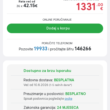
Rata već od
1331
.00
42.15
€
36 x
€
ONLINE PORUČIVANJE
Dodaj u korpu
PORUČITE TELEFONOM
19933
146266
Pozovite
i pročitajte šifru
Dostupno za brzu isporuku
Redovna dostava:
BESPLATNA
Već od 10.8.2026
(1-5 radnih dana*)
Preuzimanje u poslovnici:
BESPLATNO
Spisak poslovnica pogledajte
ovdje
Zakonska garancija:
24 MJESECA