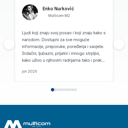
Enko Nurković
Multicom M2
Ljudi koji znaju svoj posao i koji znaju kako s
narodom. Dostupni za sve moguće
Prethodna recenzija
informacije, preporuke, poređenja i savjete.
Sljed
Srdačni, ljubazni, prijatni i mnogo strpljivi,
kako uživo u njihovim radnjama tako i preko
kanala komunikacije. Svaka topla preporuka
jun 2025
za Multicom d.o.o. i sve pohvale za takvu
firmu koja je na nivou i koja, može se
slobodno reći, parira velikim firmama i
korporacijama u svijetu. Posebno se ističe
njihov individualni pristup, jasnoća i brzina u
komunikaciji te osjećaj povjerenja kod
kupaca koji stvaraju već pri prvom kontaktu.
Bilo da se radi o podršci, savjetovanju ili