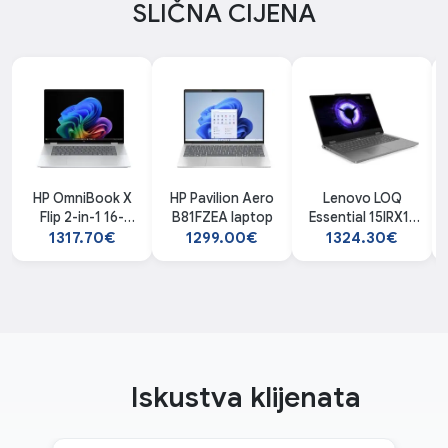
SLIČNA CIJENA
HP OmniBook X
HP Pavilion Aero
Lenovo LOQ
Flip 2-in-1 16-
B81FZEA laptop
Essential 15IRX11
as0017nn laptop
83SC007GYA
1317.70€
1299.00€
1324.30€
laptop
Iskustva klijenata