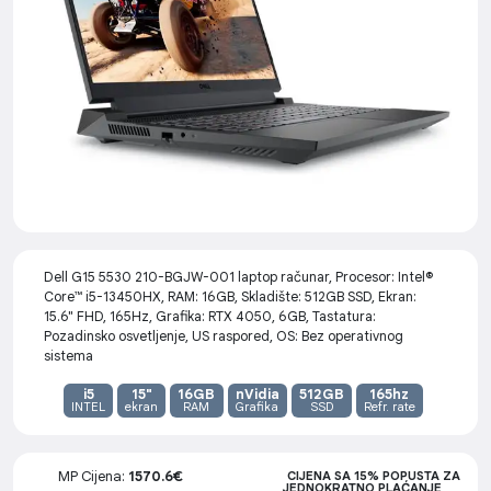
Dell G15 5530 210-BGJW-001 laptop računar, Procesor: Intel®
Core™ i5-13450HX, RAM: 16GB, Skladište: 512GB SSD, Ekran:
15.6" FHD, 165Hz, Grafika: RTX 4050, 6GB, Tastatura:
Pozadinsko osvetljenje, US raspored, OS: Bez operativnog
sistema
i5
15"
16GB
nVidia
512GB
165hz
INTEL
ekran
RAM
Grafika
SSD
Refr. rate
MP Cijena:
1570.6€
CIJENA SA 15% POPUSTA ZA
JEDNOKRATNO PLAĆANJE