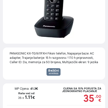
PANASONIC KX-TG1611FXH Fiksni telefon, Napajanje baze: AC
adapter, Trajanje baterije: 15 h razgovora / 170 h pripravnosti,
Caller ID: Da, memorija za 50 brojeva, Multijezički ekran: 9 jezika
Bežični
wireless
MP Cijena:
41.3€
CIJENA SA 15% POPUSTA ZA
JEDNOKRATNO PLAĆANJE
Rata već od
35
.00
1.11
€
36 x
€