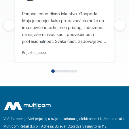
Ponovo jedno divno iskustvo. Gospođa
Maja je primjer kako prodavač/ica može da
Prethodna recenzija
ima savršeno odmjeren pristup, ljubaznost
Sljed
na najvišem nivou kao i posvećenost i
profesionalnost. Svaka čast, zadovoljstvo je
kupovati kod vas.
Prije 6 mjeseci
Već 2 decenije Vaš prijatelj u svijetu računara, elektronike i kućnih aparata.
Multicom Retail d.o.o. | Adresa: Bulevar Džordža Vašingtona 112,