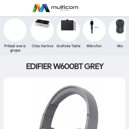
Prikaži sve iz
Citac Kartica
Graficke Table
Mikrofon
Mis
grupe
EDIFIER W600BT GREY