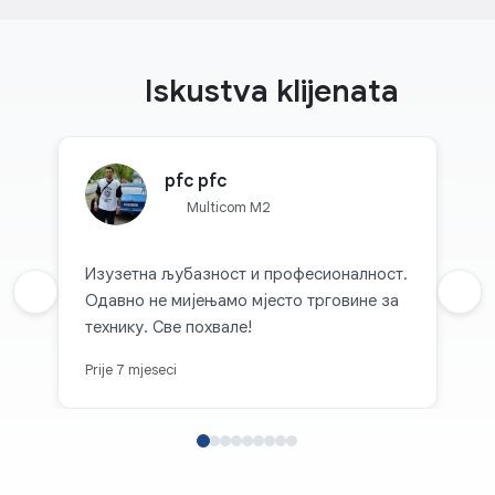
Iskustva klijenata
pfc pfc
Multicom M2
Изузетна љубазност и професионалност.
Prethodna recenzija
Одавно не мијењамо мјесто трговине за
Sljed
технику. Све похвале!
Prije 7 mjeseci