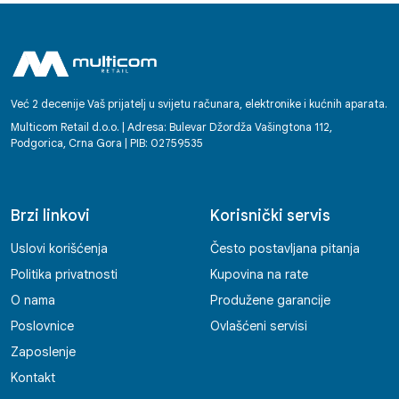
Već 2 decenije Vaš prijatelj u svijetu računara, elektronike i kućnih aparata.
Multicom Retail d.o.o. | Adresa: Bulevar Džordža Vašingtona 112,
Podgorica, Crna Gora | PIB: 02759535
Brzi linkovi
Korisnički servis
Uslovi korišćenja
Često postavljana pitanja
Politika privatnosti
Kupovina na rate
O nama
Produžene garancije
Poslovnice
Ovlašćeni servisi
Zaposlenje
Kontakt