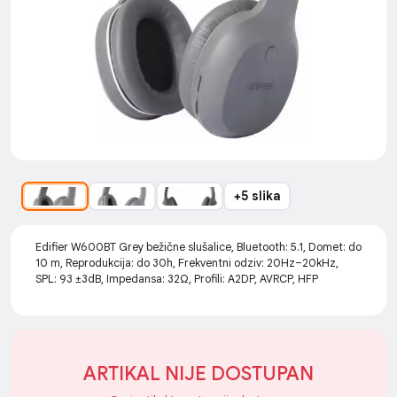
+5 slika
Edifier W600BT Grey bežične slušalice, Bluetooth: 5.1, Domet: do
10 m, Reprodukcija: do 30h, Frekventni odziv: 20Hz–20kHz,
SPL: 93 ±3dB, Impedansa: 32Ω, Profili: A2DP, AVRCP, HFP
ARTIKAL NIJE DOSTUPAN