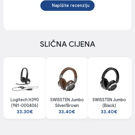
Napišite recenziju
SLIČNA CIJENA
Logitech H390
SWISSTEN Jumbo
SWISSTEN Jumbo
(981-000406)
Silver/Brown
(Black)
33.30€
33.40€
33.40€