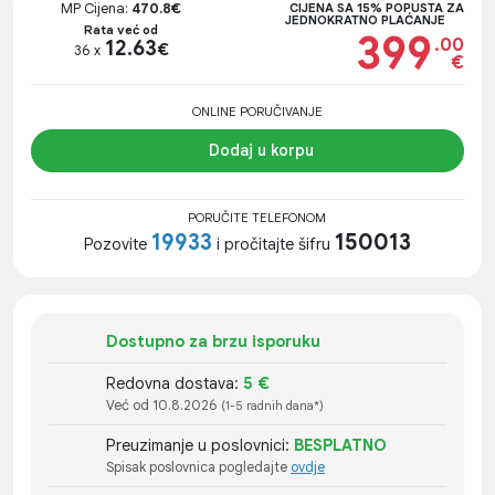
MP Cijena:
470.8€
CIJENA SA 15% POPUSTA ZA
JEDNOKRATNO PLAĆANJE
Rata već od
399
.00
12.63
€
36 x
€
ONLINE PORUČIVANJE
Dodaj u korpu
PORUČITE TELEFONOM
19933
150013
Pozovite
i pročitajte šifru
Dostupno za brzu isporuku
Redovna dostava:
5 €
Već od 10.8.2026
(1-5 radnih dana*)
Preuzimanje u poslovnici:
BESPLATNO
Spisak poslovnica pogledajte
ovdje