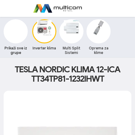
Prikaži sve iz
Inverter klima
Multi Split
Oprema za
grupe
Sistemi
klime
TESLA NORDIC KLIMA 12-ICA
TT34TP81-1232IHWT