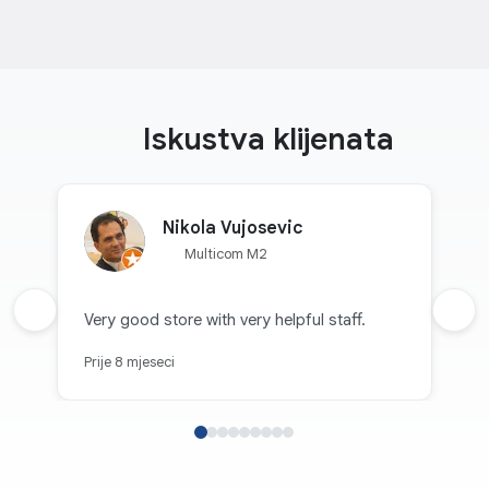
Iskustva klijenata
Nikola Vujosevic
Multicom M2
Prethodna recenzija
Very good store with very helpful staff.
Sljed
Prije 8 mjeseci