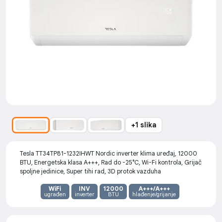
+1 slika
Tesla TT34TP81-1232IHWT Nordic inverter klima uređaj, 12000
BTU, Energetska klasa A+++, Rad do -25°C, Wi-Fi kontrola, Grijač
spoljne jedinice, Super tihi rad, 3D protok vazduha
WiFi
INV
12000
A+++/A+++
ugrađen
inverter
BTU
hlađenje/grijanje