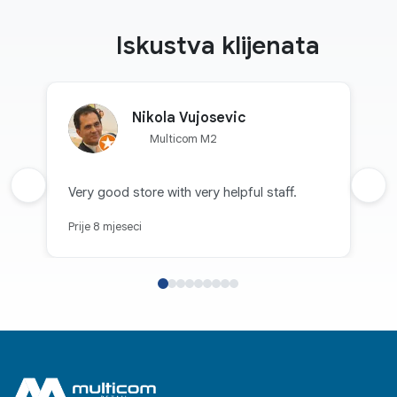
Iskustva klijenata
Nikola Vujosevic
Multicom M2
Prethodna recenzija
Very good store with very helpful staff.
Sljed
Prije 8 mjeseci