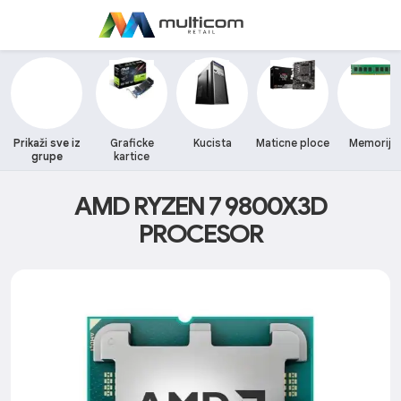
Prikaži sve iz
Graficke
Kucista
Maticne ploce
Memorija
grupe
kartice
AMD RYZEN 7 9800X3D
PROCESOR