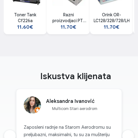
Toner Tank
Razni
Orink OR-
Cf226a
proizvodjaci PT-
LC128/328/728/LH278
3020/3025
11.60€
11.70€
11.70€
Iskustva klijenata
Aleksandra Ivanović
Multicom Stari aerodrom
Zaposleni radnje na Starom Aerodromu su
preljubazni, maksimalni, tu su za mušteriju