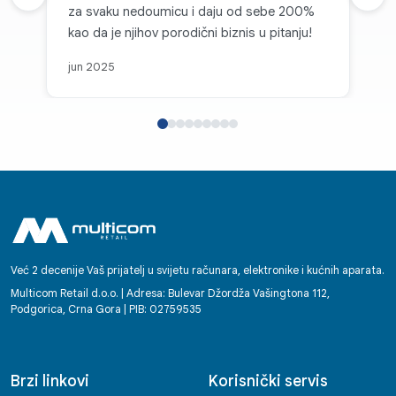
Prethodna recenzija
Sljed
za svaku nedoumicu i daju od sebe 200%
kao da je njihov porodični biznis u pitanju!
jun 2025
Već 2 decenije Vaš prijatelj u svijetu računara, elektronike i kućnih aparata.
Multicom Retail d.o.o. | Adresa: Bulevar Džordža Vašingtona 112,
Podgorica, Crna Gora | PIB: 02759535
Brzi linkovi
Korisnički servis