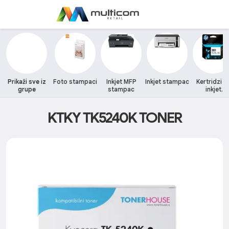
Prikaži sve iz
Foto stampaci
Inkjet MFP
Inkjet stampac
Kertridzi z
grupe
stampac
inkjet
stampace
KTKY TK5240K TONER