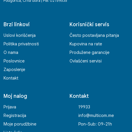
Podgorica, Crna Gora | PIB: 02759535
Brzi linkovi
Korisnički servis
Uslovi korišćenja
Često postavljana pitanja
Politika privatnosti
Kupovina na rate
O nama
Produžene garancije
Poslovnice
Ovlašćeni servisi
Zaposlenje
Kontakt
Moj nalog
Kontakt
Prijava
19933
Registracija
info@multicom.me
Moje porudžbine
Pon-Sub: 09-21h