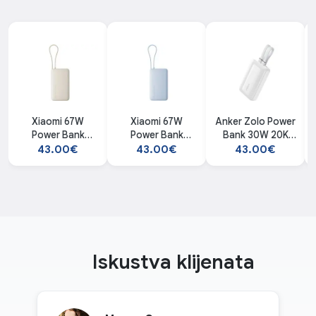
Xiaomi 67W
Xiaomi 67W
Anker Zolo Power
Power Bank
Power Bank
Bank 30W 20K
10000
10000
USB-C + Lightning
43.00€
43.00€
43.00€
(Integrated
(Integrated
Cable
Cable) Tan
Cable) Ice Blue
Iskustva klijenata