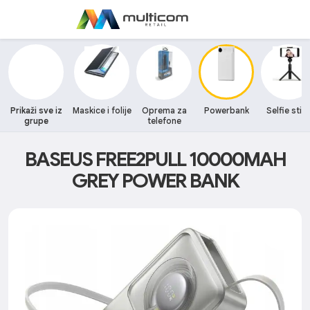
Prikaži sve iz
Maskice i folije
Oprema za
Powerbank
Selfie stic
grupe
telefone
BASEUS FREE2PULL 10000MAH
GREY POWER BANK