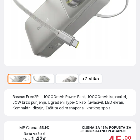
+7 slika
Baseus Free2Pull 10000mAh Power Bank, 10000mAh kapacitet,
30W brzo punjenje, Ugrađeni Type-C kabl (uvlačivi), LED ekran,
Kompaktni dizajn, Zaštita od prenapona i kratkog spoja
MP Cijena:
53.1€
CIJENA SA 15% POPUSTA ZA
JEDNOKRATNO PLAĆANJE
Rata već od
.00
1.42
€
36 x