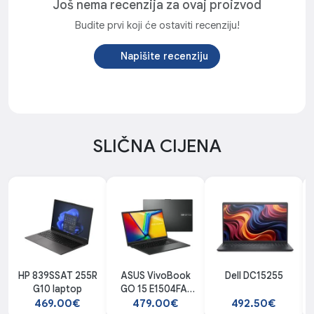
Još nema recenzija za ovaj proizvod
Budite prvi koji će ostaviti recenziju!
Napišite recenziju
SLIČNA CIJENA
HP 839SSAT 255R
ASUS VivoBook
Dell DC15255
G10 laptop
GO 15 E1504FA-
BQ2876 laptop
469.00€
479.00€
492.50€