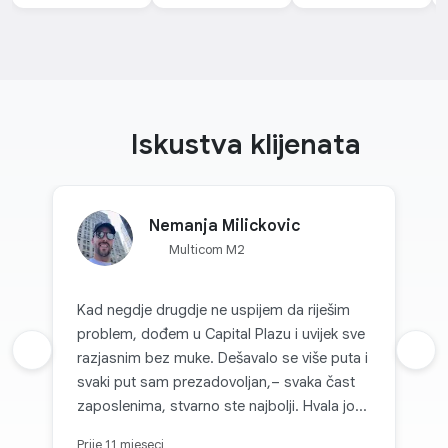
Iskustva klijenata
Nemanja Milickovic
Multicom M2
Kad negdje drugdje ne uspijem da riješim
problem, dođem u Capital Plazu i uvijek sve
Prethodna recenzija
razjasnim bez muke. Dešavalo se više puta i
Sljed
svaki put sam prezadovoljan,– svaka čast
zaposlenima, stvarno ste najbolji. Hvala još
jednom!
Prije 11 mjeseci