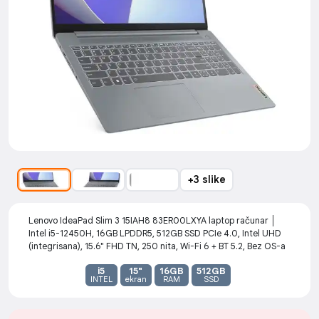
+3 slike
Lenovo IdeaPad Slim 3 15IAH8 83ER00LXYA laptop računar │
Intel i5-12450H, 16GB LPDDR5, 512GB SSD PCIe 4.0, Intel UHD
(integrisana), 15.6" FHD TN, 250 nita, Wi-Fi 6 + BT 5.2, Bez OS-a
i5
15"
16GB
512GB
INTEL
ekran
RAM
SSD