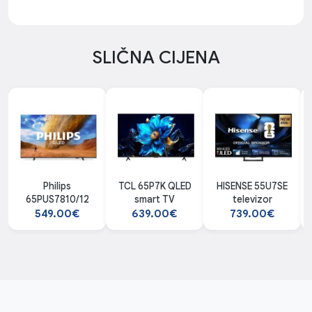
SLIČNA CIJENA
Philips
TCL 65P7K QLED
HISENSE 55U7SE
65PUS7810/12
smart TV
televizor
549.00€
639.00€
739.00€