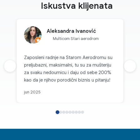
Iskustva klijenata
Aleksandra Ivanović
Multicom Stari aerodrom
Zaposleni radnje na Starom Aerodromu su
preljubazni, maksimalni, tu su za mušteriju
Prethodna recenzija
Sljed
za svaku nedoumicu i daju od sebe 200%
kao da je njihov porodični biznis u pitanju!
jun 2025