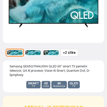
+2 slike
Samsung QE65Q7FAAUXXH QLED 65" smart TV pametni
televizor, Q4 AI procesor, Vision AI Smart, Quantum Dot, Q-
Symphony
SMART
65
4K
QLED
TV
inča
rezolucija
TV