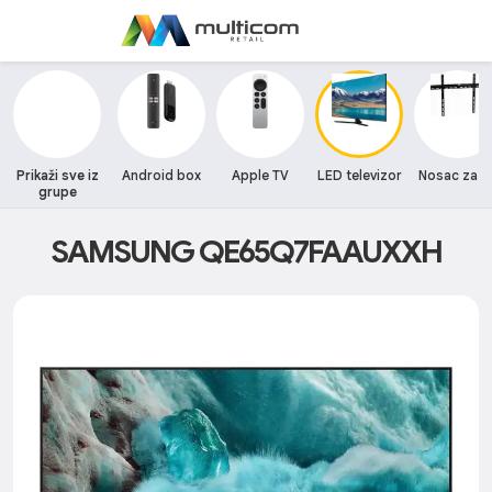
Prikaži sve iz
Android box
Apple TV
LED televizor
Nosac za T
grupe
SAMSUNG QE65Q7FAAUXXH