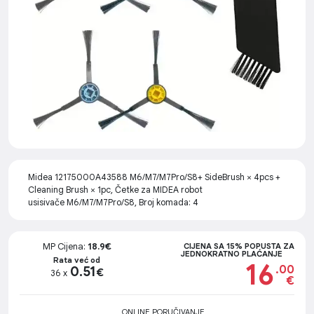
Midea 12175000A43588 M6/M7/M7Pro/S8+ SideBrush × 4pcs +
Cleaning Brush × 1pc, Četke za MIDEA robot
usisivače M6/M7/M7Pro/S8, Broj komada: 4
MP Cijena:
18.9€
CIJENA SA 15% POPUSTA ZA
JEDNOKRATNO PLAĆANJE
Rata već od
16
.00
0.51
€
36 x
€
ONLINE PORUČIVANJE