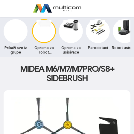
Prikaži sve iz
Oprema za
Oprema za
Parocistaci
Robot usisi
grupe
robot
usisivace
usisivace
MIDEA M6/M7/M7PRO/S8+
SIDEBRUSH