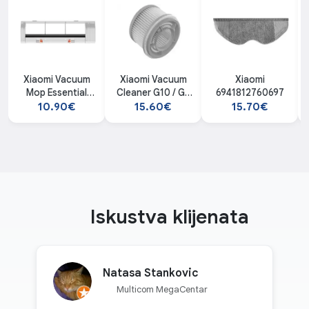
Xiaomi Vacuum
Xiaomi Vacuum
Xiaomi
Mop Essential
Cleaner G10 / G9
6941812760697
Brush Cover
HEPA Filter Kit
10.90€
15.60€
15.70€
Iskustva klijenata
Natasa Stankovic
Multicom MegaCentar