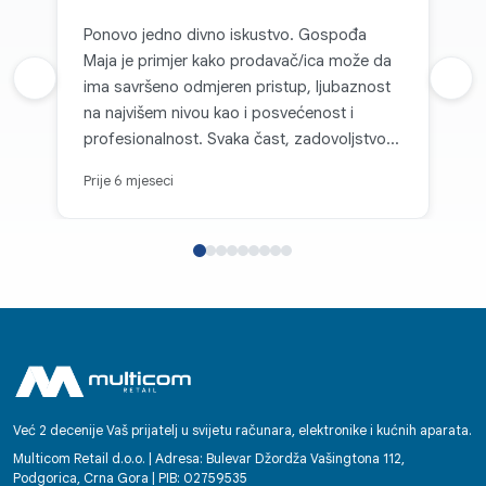
Ponovo jedno divno iskustvo. Gospođa
Maja je primjer kako prodavač/ica može da
Prethodna recenzija
ima savršeno odmjeren pristup, ljubaznost
Sljed
na najvišem nivou kao i posvećenost i
profesionalnost. Svaka čast, zadovoljstvo je
kupovati kod vas.
Prije 6 mjeseci
Već 2 decenije Vaš prijatelj u svijetu računara, elektronike i kućnih aparata.
Multicom Retail d.o.o. | Adresa: Bulevar Džordža Vašingtona 112,
Podgorica, Crna Gora | PIB: 02759535